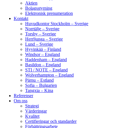
Aktien
Bolagsstyrning
Elektronisk prenumeration
Kontakt
Huvudkontor Stockholm – Sverige
Norrtälje – Sverige
Torsby – Sverige
Herrljunga – Sverige
Lund – Sverige
Hyvinkää – Finland
Windsor – England
Haddenham – England
Basildon – England
STI / NOTE – England
Wolverhampton – England
Pärnu – Estland
Sofia – Bulgarien
Tangxia – Kina
Referenser
Om oss
Strategi
Värderingar
Kvalitet
Certifieringar och standarder
Förbättringsarbete