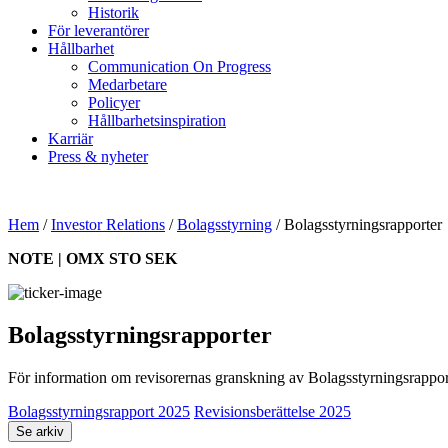
Historik
För leverantörer
Hållbarhet
Communication On Progress
Medarbetare
Policyer
Hållbarhetsinspiration
Karriär
Press & nyheter
Hem
/
Investor Relations
/
Bolagsstyrning
/
Bolagsstyrningsrapporter
NOTE | OMX STO SEK
Bolagsstyrningsrapporter
För information om revisorernas granskning av Bolagsstyrningsrapport
Bolagsstyrningsrapport 2025
Revisionsberättelse 2025
Se arkiv