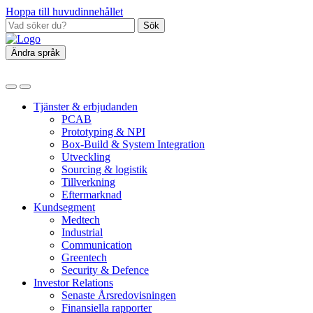
Hoppa till huvudinnehållet
Sök
Ändra språk
Tjänster & erbjudanden
PCAB
Prototyping & NPI
Box‑Build & System Integration
Utveckling
Sourcing & logistik
Tillverkning
Eftermarknad
Kundsegment
Medtech
Industrial
Communication
Greentech
Security & Defence
Investor Relations
Senaste Årsredovisningen
Finansiella rapporter