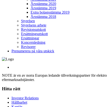
Årsstämma 2020
Årsstämma 2019
Extra bolagsstämma 2019
Årsstämma 2018
Styrelsen
Styrelsens arbete
Revisionsutskott
Ersättningsutskott
Ersättningar
Koncernledning
Revisorer
Prenumerera på våra utskick
NOTE är en av norra Europas ledande tillverkningspartner för elektroni
eftermarknadstjänster.
Hitta rätt
Investor Relations
Hållbarhet
Karriär