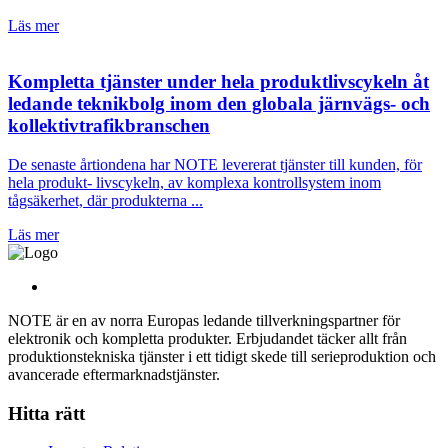
Läs mer
Kompletta tjänster under hela produktlivscykeln åt
ledande teknikbolg inom den globala järnvägs- och
kollektivtrafikbranschen
De senaste årtiondena har NOTE levererat tjänster till kunden, för
hela produkt- livscykeln, av komplexa kontrollsystem inom
tågsäkerhet, där produkterna ...
Läs mer
NOTE är en av norra Europas ledande tillverkningspartner för
elektronik och kompletta produkter. Erbjudandet täcker allt från
produktionstekniska tjänster i ett tidigt skede till serieproduktion och
avancerade eftermarknadstjänster.
Hitta rätt