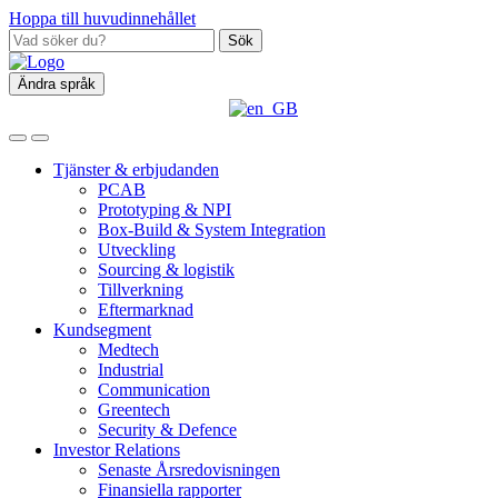
Hoppa till huvudinnehållet
Sök
Ändra språk
Tjänster & erbjudanden
PCAB
Prototyping & NPI
Box‑Build & System Integration
Utveckling
Sourcing & logistik
Tillverkning
Eftermarknad
Kundsegment
Medtech
Industrial
Communication
Greentech
Security & Defence
Investor Relations
Senaste Årsredovisningen
Finansiella rapporter