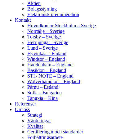
Aktien
Bolagsstyrning
Elektronisk prenumeration
Kontakt
Huvudkontor Stockholm – Sverige
Norrtälje – Sverige
Torsby – Sverige
Herrljunga – Sverige
Lund – Sverige
Hyvinkää – Finland
Windsor – England
Haddenham – England
Basildon – England
STI / NOTE – England
Wolverhampton – England
Pärnu – Estland
Sofia – Bulgarien
Tangxia – Kina
Referenser
Om oss
Strategi
Värderingar
Kvalitet
Certifieringar och standarder
Förbättringsarbete