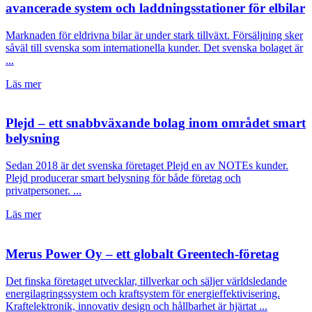
avancerade system och laddningsstationer för elbilar
Marknaden för eldrivna bilar är under stark tillväxt. Försäljning sker
såväl till svenska som internationella kunder. Det svenska bolaget är
...
Läs mer
Plejd – ett snabbväxande bolag inom området smart
belysning
Sedan 2018 är det svenska företaget Plejd en av NOTEs kunder.
Plejd producerar smart belysning för både företag och
privatpersoner. ...
Läs mer
Merus Power Oy – ett globalt Greentech-företag
Det finska företaget utvecklar, tillverkar och säljer världsledande
energilagringssystem och kraftsystem för energieffektivisering.
Kraftelektronik, innovativ design och hållbarhet är hjärtat ...