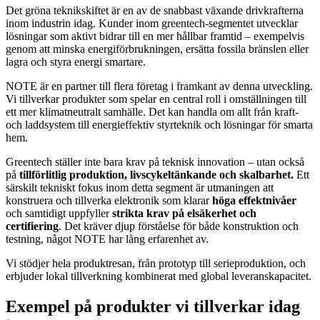
Det gröna teknikskiftet är en av de snabbast växande drivkrafterna
inom industrin idag. Kunder inom greentech-segmentet utvecklar
lösningar som aktivt bidrar till en mer hållbar framtid – exempelvis
genom att minska energiförbrukningen, ersätta fossila bränslen eller
lagra och styra energi smartare.
NOTE är en partner till flera företag i framkant av denna utveckling.
Vi tillverkar produkter som spelar en central roll i omställningen till
ett mer klimatneutralt samhälle. Det kan handla om allt från kraft-
och laddsystem till energieffektiv styrteknik och lösningar för smarta
hem.
Greentech ställer inte bara krav på teknisk innovation – utan också
på
tillförlitlig produktion, livscykeltänkande och skalbarhet.
Ett
särskilt tekniskt fokus inom detta segment är utmaningen att
konstruera och tillverka elektronik som klarar
höga effektnivåer
och samtidigt uppfyller
strikta krav på elsäkerhet och
certifiering
. Det kräver djup förståelse för både konstruktion och
testning, något NOTE har lång erfarenhet av.
Vi stödjer hela produktresan, från prototyp till serieproduktion, och
erbjuder lokal tillverkning kombinerat med global leveranskapacitet.
Exempel på produkter vi tillverkar idag