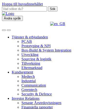
Hoppa till huvudinnehållet
Sök
Ändra språk
Tjänster & erbjudanden
PCAB
Prototyping & NPI
Box‑Build & System Integration
Utveckling
Sourcing & logistik
Tillverkning
Eftermarknad
Kundsegment
Medtech
Industrial
Communication
Greentech
Security & Defence
Investor Relations
Senaste Årsredovisningen
Finansiella rapporter