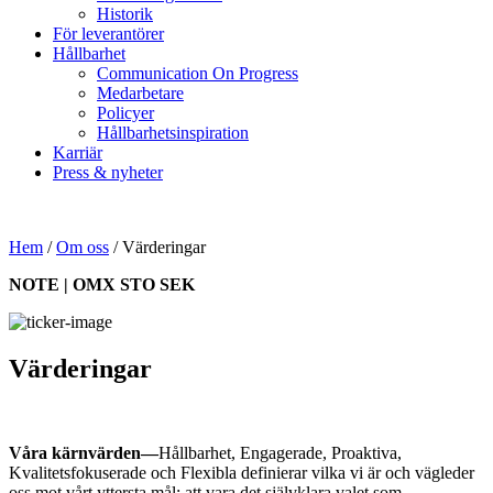
Historik
För leverantörer
Hållbarhet
Communication On Progress
Medarbetare
Policyer
Hållbarhetsinspiration
Karriär
Press & nyheter
Hem
/
Om oss
/
Värderingar
NOTE | OMX STO SEK
Värderingar
Våra kärnvärden—
Hållbarhet, Engagerade, Proaktiva,
Kvalitetsfokuserade och Flexibla definierar vilka vi är och vägleder
oss mot vårt yttersta mål: att vara det självklara valet som