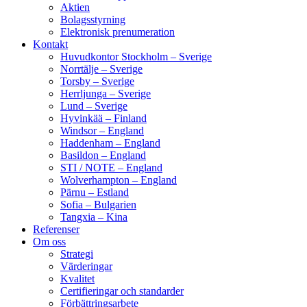
Aktien
Bolagsstyrning
Elektronisk prenumeration
Kontakt
Huvudkontor Stockholm – Sverige
Norrtälje – Sverige
Torsby – Sverige
Herrljunga – Sverige
Lund – Sverige
Hyvinkää – Finland
Windsor – England
Haddenham – England
Basildon – England
STI / NOTE – England
Wolverhampton – England
Pärnu – Estland
Sofia – Bulgarien
Tangxia – Kina
Referenser
Om oss
Strategi
Värderingar
Kvalitet
Certifieringar och standarder
Förbättringsarbete