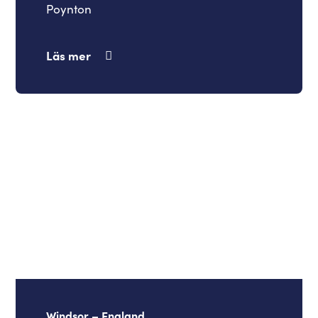
Poynton
Läs mer
Windsor – England