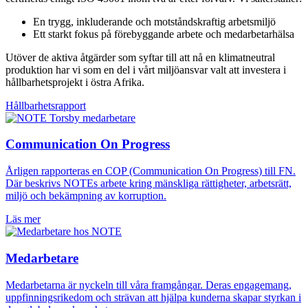
En trygg, inkluderande och motståndskraftig arbetsmiljö
Ett starkt fokus på förebyggande arbete och medarbetarhälsa
Utöver de aktiva åtgärder som syftar till att nå en klimatneutral
produktion har vi som en del i vårt miljöansvar valt att investera i
hållbarhetsprojekt i östra Afrika.
Hållbarhetsrapport
Communication On Progress
Årligen rapporteras en COP (Communication On Progress) till FN.
Där beskrivs NOTEs arbete kring mänskliga rättigheter, arbetsrätt,
miljö och bekämpning av korruption.
Läs mer
Medarbetare
Medarbetarna är nyckeln till våra framgångar. Deras engagemang,
uppfinningsrikedom och strävan att hjälpa kunderna skapar styrkan i