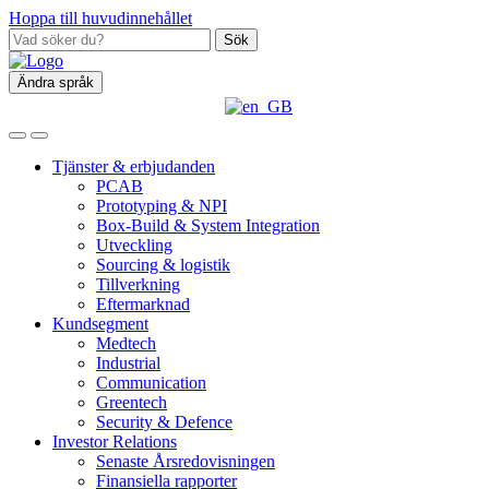
Hoppa till huvudinnehållet
Sök
Ändra språk
Tjänster & erbjudanden
PCAB
Prototyping & NPI
Box‑Build & System Integration
Utveckling
Sourcing & logistik
Tillverkning
Eftermarknad
Kundsegment
Medtech
Industrial
Communication
Greentech
Security & Defence
Investor Relations
Senaste Årsredovisningen
Finansiella rapporter