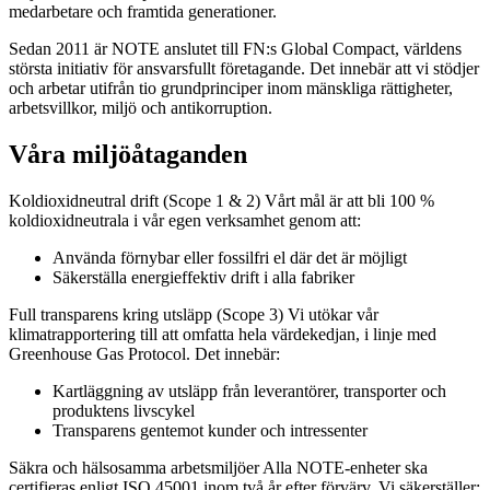
medarbetare och framtida generationer.
Sedan 2011 är NOTE anslutet till FN:s Global Compact, världens
största initiativ för ansvarsfullt företagande. Det innebär att vi stödjer
och arbetar utifrån tio grundprinciper inom mänskliga rättigheter,
arbetsvillkor, miljö och antikorruption.
Våra miljöåtaganden
Koldioxidneutral drift (Scope 1 & 2) Vårt mål är att bli 100 %
koldioxidneutrala i vår egen verksamhet genom att:
Använda förnybar eller fossilfri el där det är möjligt
Säkerställa energieffektiv drift i alla fabriker
Full transparens kring utsläpp (Scope 3) Vi utökar vår
klimatrapportering till att omfatta hela värdekedjan, i linje med
Greenhouse Gas Protocol. Det innebär:
Kartläggning av utsläpp från leverantörer, transporter och
produktens livscykel
Transparens gentemot kunder och intressenter
Säkra och hälsosamma arbetsmiljöer Alla NOTE-enheter ska
certifieras enligt ISO 45001 inom två år efter förvärv. Vi säkerställer: