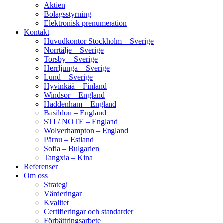
Aktien
Bolagsstyrning
Elektronisk prenumeration
Kontakt
Huvudkontor Stockholm – Sverige
Norrtälje – Sverige
Torsby – Sverige
Herrljunga – Sverige
Lund – Sverige
Hyvinkää – Finland
Windsor – England
Haddenham – England
Basildon – England
STI / NOTE – England
Wolverhampton – England
Pärnu – Estland
Sofia – Bulgarien
Tangxia – Kina
Referenser
Om oss
Strategi
Värderingar
Kvalitet
Certifieringar och standarder
Förbättringsarbete