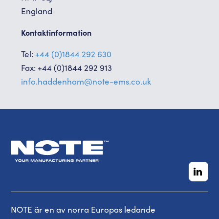
England
Kontaktinformation
Tel:
+44 (0)1844 292 630
Fax: +44 (0)1844 292 913
info.haddenham@note-ems.co.uk
NOTE är en av norra Europas ledande