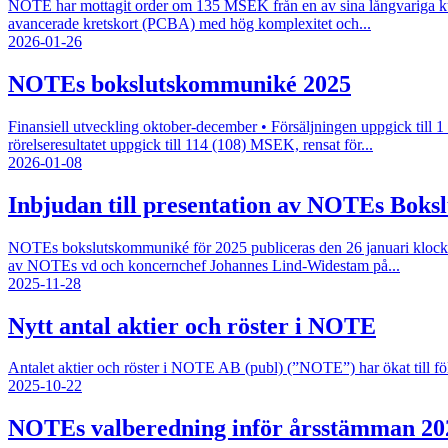
NOTE har mottagit order om 135 MSEK från en av sina långvariga kun
avancerade kretskort (PCBA) med hög komplexitet och...
2026-01-26
NOTEs bokslutskommuniké 2025
Finansiell utveckling oktober-december • Försäljningen uppgick till 1 
rörelseresultatet uppgick till 114 (108) MSEK, rensat för...
2026-01-08
Inbjudan till presentation av NOTEs Boks
NOTEs bokslutskommuniké för 2025 publiceras den 26 januari klock
av NOTEs vd och koncernchef Johannes Lind-Widestam på...
2025-11-28
Nytt antal aktier och röster i NOTE
Antalet aktier och röster i NOTE AB (publ) (”NOTE”) har ökat till föl
2025-10-22
NOTEs valberedning inför årsstämman 20