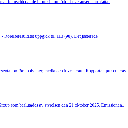
 är branschledande inom sitt område. Leveranserna omfattar
 Rörelseresultatet uppgick till 113 (98). Det justerade
tion för analytiker, media och investerare. Rapporten presenteras
n Group som beslutades av styrelsen den 21 oktober 2025. Emissionen...