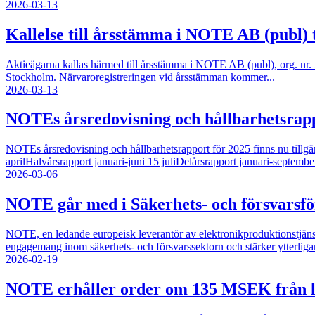
2026-03-13
Kallelse till årsstämma i NOTE AB (publ) 
Aktieägarna kallas härmed till årsstämma i NOTE AB (publ), org. nr
Stockholm. Närvaroregistreringen vid årsstämman kommer...
2026-03-13
NOTEs årsredovisning och hållbarhetsrapp
NOTEs årsredovisning och hållbarhetsrapport för 2025 finns nu tillg
aprilHalvårsrapport januari-juni 15 juliDelårsrapport januari-septemb
2026-03-06
NOTE går med i Säkerhets- och försvarsf
NOTE, en ledande europeisk leverantör av elektronikproduktionstjän
engagemang inom säkerhets- och försvarssektorn och stärker ytterligare s
2026-02-19
NOTE erhåller order om 135 MSEK från le