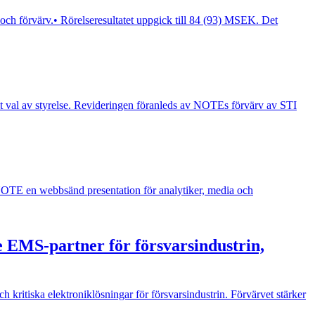
 och förvärv.• Rörelseresultatet uppgick till 84 (93) MSEK. Det
mt val av styrelse. Revideringen föranleds av NOTEs förvärv av STI
OTE en webbsänd presentation för analytiker, media och
 EMS-partner för försvarsindustrin,
 kritiska elektroniklösningar för försvarsindustrin. Förvärvet stärker