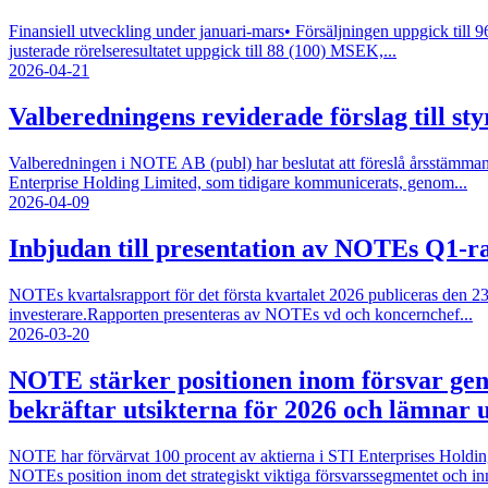
Finansiell utveckling under januari-mars• Försäljningen uppgick till 
justerade rörelseresultatet uppgick till 88 (100) MSEK,...
2026-04-21
Valberedningens reviderade förslag till st
Valberedningen i NOTE AB (publ) har beslutat att föreslå årsstämman
Enterprise Holding Limited, som tidigare kommunicerats, genom...
2026-04-09
Inbjudan till presentation av NOTEs Q1-ra
NOTEs kvartalsrapport för det första kvartalet 2026 publiceras de
investerare.Rapporten presenteras av NOTEs vd och koncernchef...
2026-03-20
NOTE stärker positionen inom försvar gen
bekräftar utsikterna för 2026 och lämnar u
NOTE har förvärvat 100 procent av aktierna i STI Enterprises Holdings
NOTEs position inom det strategiskt viktiga försvarssegmentet och inn