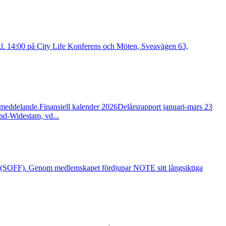
kl. 14:00 på City Life Konferens och Möten, Sveavägen 63,
smeddelande.Finansiell kalender 2026Delårsrapport januari-mars 23
ind-Widestam, vd...
en (SOFF). Genom medlemskapet fördjupar NOTE sitt långsiktiga