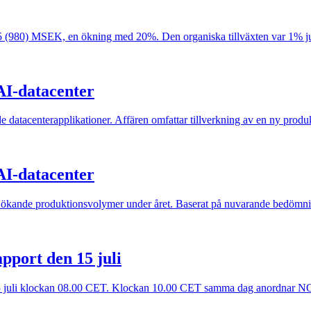
175 (980) MSEK, en ökning med 20%. Den organiska tillväxten var 1% just
AI-datacenter
datacenterapplikationer. Affären omfattar tillverkning av en ny produk
AI-datacenter
t ökande produktionsvolymer under året. Baserat på nuvarande bedömning
pport den 15 juli
15 juli klockan 08.00 CET. Klockan 10.00 CET samma dag anordnar NOT