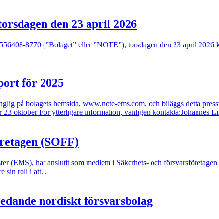
torsdagen den 23 april 2026
. 556408-8770 (”Bolaget” eller ”NOTE”), torsdagen den 23 april 2026 
ort för 2025
änglig på bolagets hemsida, www.note-ems.com, och biläggs detta pres
er 23 oktober För ytterligare information, vänligen kontakta:Johannes L
öretagen (SOFF)
ster (EMS), har anslutit som medlem i Säkerhets- och försvarsföretag
in roll i att...
dande nordiskt försvarsbolag