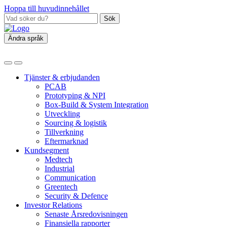
Hoppa till huvudinnehållet
Sök
Ändra språk
Tjänster & erbjudanden
PCAB
Prototyping & NPI
Box‑Build & System Integration
Utveckling
Sourcing & logistik
Tillverkning
Eftermarknad
Kundsegment
Medtech
Industrial
Communication
Greentech
Security & Defence
Investor Relations
Senaste Årsredovisningen
Finansiella rapporter