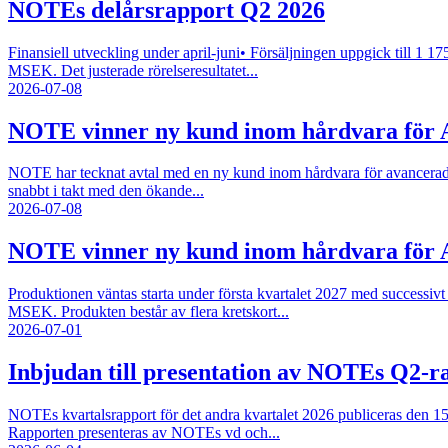
NOTEs delårsrapport Q2 2026
Finansiell utveckling under april-juni• Försäljningen uppgick till 1 
MSEK. Det justerade rörelseresultatet...
2026-07-08
NOTE vinner ny kund inom hårdvara för 
NOTE har tecknat avtal med en ny kund inom hårdvara för avancerade 
snabbt i takt med den ökande...
2026-07-08
NOTE vinner ny kund inom hårdvara för 
Produktionen väntas starta under första kvartalet 2027 med successiv
MSEK. Produkten består av flera kretskort...
2026-07-01
Inbjudan till presentation av NOTEs Q2-ra
NOTEs kvartalsrapport för det andra kvartalet 2026 publiceras den 
Rapporten presenteras av NOTEs vd och...