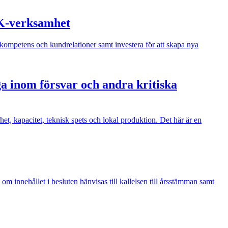
UK‑verksamhet
kompetens och kundrelationer samt investera för att skapa nya
a inom försvar och andra kritiska
et, kapacitet, teknisk spets och lokal produktion. Det här är en
 innehållet i besluten hänvisas till kallelsen till årsstämman samt