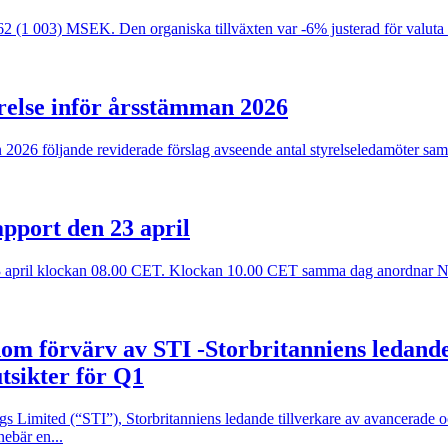
962 (1 003) MSEK. Den organiska tillväxten var -6% justerad för valuta
yrelse inför årsstämman 2026
 2026 följande reviderade förslag avseende antal styrelseledamöter sa
pport den 23 april
n 23 april klockan 08.00 CET. Klockan 10.00 CET samma dag anordnar N
om förvärv av STI -Storbritanniens ledande
tsikter för Q1
 Limited (“STI”), Storbritanniens ledande tillverkare av avancerade och
ebär en...