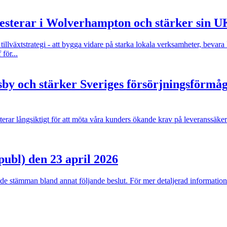
vesterar i Wolverhampton och stärker sin 
äxtstrategi - att bygga vidare på starka lokala verksamheter, bevara 
för...
by och stärker Sveriges försörjningsförmåg
rar långsiktigt för att möta våra kunders ökande krav på leveranssäkerh
bl) den 23 april 2026
stämman bland annat följande beslut. För mer detaljerad information om