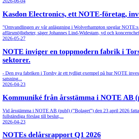
2026-06-04
Kasdon Electronics, ett NOTE‑företag, in
”Omvandlingen av vår anläggning i Wolverhampton speglar NOTE:s tillv
affärsmöjligheter, säger Johannes Lind-Widestam, vd och koncernchef 
2026-05-27
NOTE inviger en toppmodern fabrik i Tors
sektorer.
- Den nya fabriken i Torsby är ett tydligt exempel på hur NOTE investe
satsning...
2026-04-23
Kommuniké från årsstämma i NOTE AB (pu
Vid årsstämma i NOTE AB (publ) (”Bolaget”) den 23 april 2026 fattade 
fullständiga förslag till beslut,...
2026-04-23
NOTEs delårsrapport Q1 2026