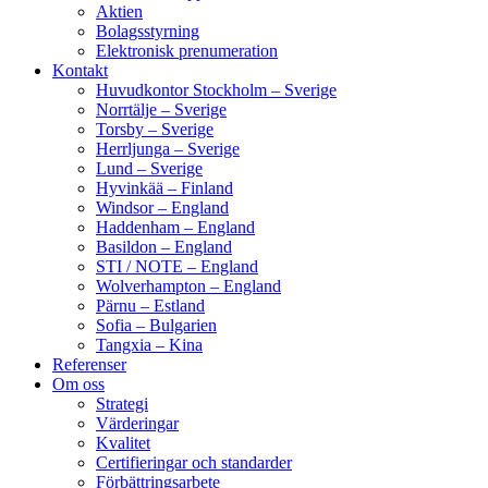
Aktien
Bolagsstyrning
Elektronisk prenumeration
Kontakt
Huvudkontor Stockholm – Sverige
Norrtälje – Sverige
Torsby – Sverige
Herrljunga – Sverige
Lund – Sverige
Hyvinkää – Finland
Windsor – England
Haddenham – England
Basildon – England
STI / NOTE – England
Wolverhampton – England
Pärnu – Estland
Sofia – Bulgarien
Tangxia – Kina
Referenser
Om oss
Strategi
Värderingar
Kvalitet
Certifieringar och standarder
Förbättringsarbete