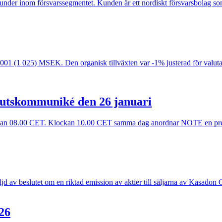
der inom försvarssegmentet. Kunden är ett nordiskt försvarsbolag som
001 (1 025) MSEK. Den organisk tillväxten var -1% justerad för valuta.•
lutskommuniké den 26 januari
an 08.00 CET. Klockan 10.00 CET samma dag anordnar NOTE en presenta
jd av beslutet om en riktad emission av aktier till säljarna av Kasado
26