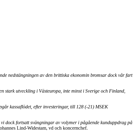
ttande nedstängningen av den brittiska ekonomin bromsar dock vår fart
en stark utveckling i Västeuropa, inte minst i Sverige och Finland,
pgår kassaflödet, efter investeringar, till 128 (-21) MSEK
tar vi dock fortsatt svängningar av volymer i pågående kunduppdrag på
Johannes Lind-Widestam, vd och koncernchef.