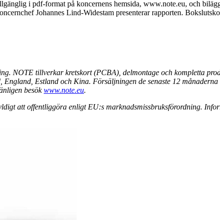
tillgänglig i pdf-format på koncernens hemsida, www.note.eu, och bi
h koncernchef Johannes Lind-Widestam presenterar rapporten. Bokslutsk
ing. NOTE tillverkar kretskort (PCBA), delmontage och kompletta produ
nd, England, Estland och Kina. Försäljningen de senaste 12 månaderna 
änligen besök
www.note.eu
.
digt att offentliggöra enligt EU:s marknadsmissbruksförordning. Inf