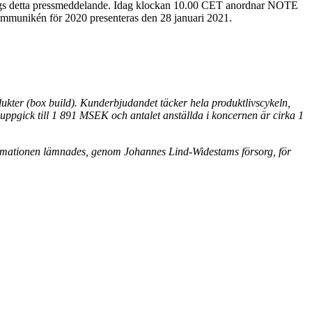
läggs detta pressmeddelande. Idag klockan 10.00 CET anordnar NOTE
ommunikén för 2020 presenteras den 28 januari 2021.
kter (box build). Kunderbjudandet täcker hela produktlivscykeln,
uppgick till 1 891 MSEK och antalet anställda i koncernen är cirka 1
ormationen lämnades, genom Johannes Lind-Widestams försorg, för