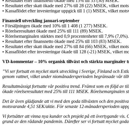
• Resultatet efter finansnetto ökade med 15% till 33 (30) MSEK.
• Resultatet efter skatt ökade med 27% till 28 (22) MSEK, vilket mots
• Kassaflödet efter investeringar uppgick till 1 (1) MSEK, vilket mots
Finansiell utveckling januari-september
• Försäljningen ökade med 10% till 1 408 (1 277) MSEK.
• Rörelseresultatet ökade med 25% till 111 (89) MSEK.
• Rörelsemarginalen stärktes med 0,9 procentenheter till 7,9% (7,0%)
• Resultatet efter finansnetto ökade med 25% till 103 (83) MSEK.
• Resultatet efter skatt ökade med 27% till 84 (66) MSEK, vilket mots
• Kassaflödet efter investeringar ökade till 128 (-21) MSEK, vilket m
VD-kommentar – 10% organisk tillväxt och stärkta marginaler t
”Vi ser fortsatt en mycket stark utveckling i Sverige, Finland och E
genom vattnet, vilket under niomånadersperioden begränsade vår tillv
Resultatmässigt fortsatte vår positiva trend. Främst som en följd av ti
ökade rörelseresultatet med 25% till 111 MSEK. Rörelsemarginalen st
Det är även glädjande att vi med den goda tillväxten och den positiva r
motsvarande 4,51 SEK/aktie. För senaste 12-månadersperioden uppgår
Vi fortsätter att vinna nya kunder och projekt på ett övertygande vi
grund av den rådande pandemin. Därefter ser vi fortsatt mycket goda 