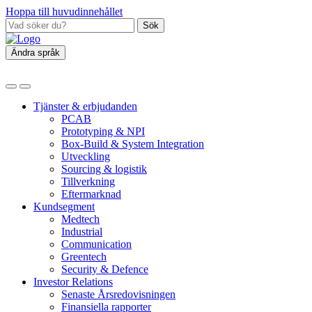
Hoppa till huvudinnehållet
Sök
Ändra språk
Tjänster & erbjudanden
PCAB
Prototyping & NPI
Box‑Build & System Integration
Utveckling
Sourcing & logistik
Tillverkning
Eftermarknad
Kundsegment
Medtech
Industrial
Communication
Greentech
Security & Defence
Investor Relations
Senaste Årsredovisningen
Finansiella rapporter