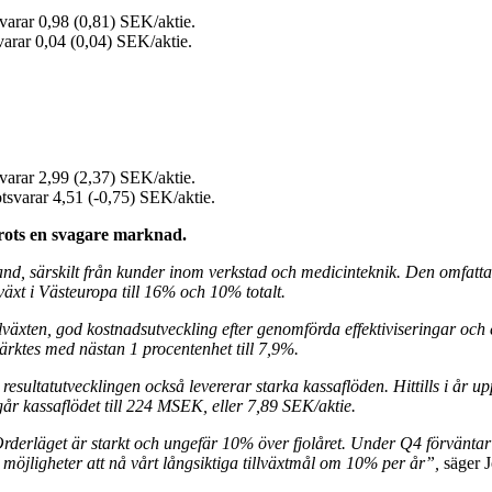
varar 0,98 (0,81) SEK/aktie.
varar 0,04 (0,04) SEK/aktie.
.
varar 2,99 (2,37) SEK/aktie.
otsvarar 4,51 (-0,75) SEK/aktie.
rots en svagare marknad.
stland, särskilt från kunder inom verkstad och medicinteknik. Den omfa
äxt i Västeuropa till 16% och 10% totalt.
llväxten, god kostnadsutveckling efter genomförda effektiviseringar och 
ärktes med nästan 1 procentenhet till 7,9%.
esultatutvecklingen också levererar starka kassaflöden. Hittills i år up
 kassaflödet till 224 MSEK, eller 7,89 SEK/aktie.
s. Orderläget är starkt och ungefär 10% över fjolåret. Under Q4 förvän
möjligheter att nå vårt långsiktiga tillväxtmål om 10% per år”,
säger 