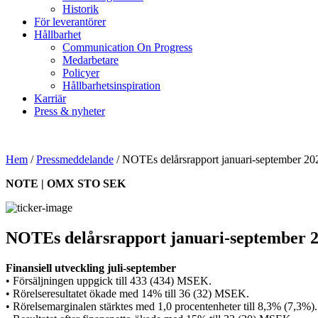
Historik
För leverantörer
Hållbarhet
Communication On Progress
Medarbetare
Policyer
Hållbarhetsinspiration
Karriär
Press & nyheter
Hem
/
Pressmeddelande
/
NOTEs delårsrapport januari-september 20
NOTE | OMX STO SEK
NOTEs delårsrapport januari-september 
Finansiell utveckling juli-september
• Försäljningen uppgick till 433 (434) MSEK.
• Rörelseresultatet ökade med 14% till 36 (32) MSEK.
• Rörelsemarginalen stärktes med 1,0 procentenheter till 8,3% (7,3%).