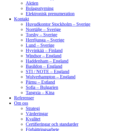
Aktien
Bolagsstyrning
Elektronisk prenumeration
Kontakt
Huvudkontor Stockholm – Sverige
Norrtälje – Sverige
Torsby – Sverige
Herrljunga – Sverige
Lund – Sverige
Hyvinkää – Finland
Windsor – England
Haddenham – England
Basildon – England
STI / NOTE – England
Wolverhampton – England
Pärnu – Estland
Sofia – Bulgarien
Tangxia – Kina
Referenser
Om oss
Strategi
Värderingar
Kvalitet
Certifieringar och standarder
Förbättringsarbete