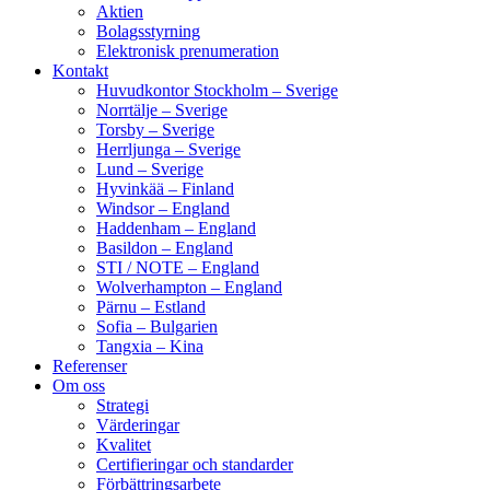
Aktien
Bolagsstyrning
Elektronisk prenumeration
Kontakt
Huvudkontor Stockholm – Sverige
Norrtälje – Sverige
Torsby – Sverige
Herrljunga – Sverige
Lund – Sverige
Hyvinkää – Finland
Windsor – England
Haddenham – England
Basildon – England
STI / NOTE – England
Wolverhampton – England
Pärnu – Estland
Sofia – Bulgarien
Tangxia – Kina
Referenser
Om oss
Strategi
Värderingar
Kvalitet
Certifieringar och standarder
Förbättringsarbete