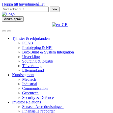
Hoppa till huvudinnehållet
Sök
Ändra språk
Tjänster & erbjudanden
PCAB
Prototyping & NPI
Box‑Build & System Integration
Utveckling
Sourcing & logistik
Tillverkning
Eftermarknad
Kundsegment
Medtech
Industrial
Communication
Greentech
Security & Defence
Investor Relations
Senaste Årsredovisningen
Finansiella rapporter