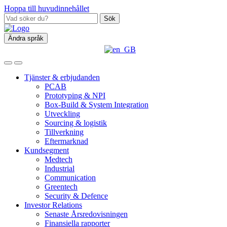
Hoppa till huvudinnehållet
Sök
Ändra språk
Tjänster & erbjudanden
PCAB
Prototyping & NPI
Box‑Build & System Integration
Utveckling
Sourcing & logistik
Tillverkning
Eftermarknad
Kundsegment
Medtech
Industrial
Communication
Greentech
Security & Defence
Investor Relations
Senaste Årsredovisningen
Finansiella rapporter