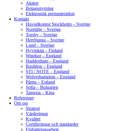
Aktien
Bolagsstyrning
Elektronisk prenumeration
Kontakt
Huvudkontor Stockholm – Sverige
Norrtälje – Sverige
Torsby – Sverige
Herrljunga – Sverige
Lund – Sverige
Hyvinkää – Finland
Windsor – England
Haddenham – England
Basildon – England
STI / NOTE – England
Wolverhampton – England
Pärnu – Estland
Sofia – Bulgarien
Tangxia – Kina
Referenser
Om oss
Strategi
Värderingar
Kvalitet
Certifieringar och standarder
Förbättringsarbete