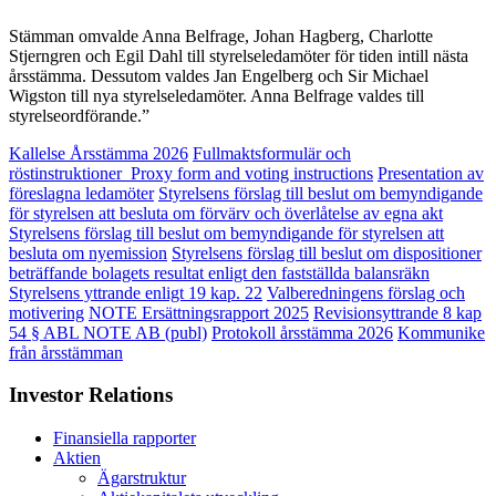
Stämman omvalde Anna Belfrage, Johan Hagberg, Charlotte
Stjerngren och Egil Dahl till styrelseledamöter för tiden intill nästa
årsstämma. Dessutom valdes Jan Engelberg och Sir Michael
Wigston till nya styrelseledamöter. Anna Belfrage valdes till
styrelseordförande.”
Kallelse Årsstämma 2026
Fullmaktsformulär och
röstinstruktioner_Proxy form and voting instructions
Presentation av
föreslagna ledamöter
Styrelsens förslag till beslut om bemyndigande
för styrelsen att besluta om förvärv och överlåtelse av egna akt
Styrelsens förslag till beslut om bemyndigande för styrelsen att
besluta om nyemission
Styrelsens förslag till beslut om dispositioner
beträffande bolagets resultat enligt den fastställda balansräkn
Styrelsens yttrande enligt 19 kap. 22
Valberedningens förslag och
motivering
NOTE Ersättningsrapport 2025
Revisionsyttrande 8 kap
54 § ABL NOTE AB (publ)
Protokoll årsstämma 2026
Kommunike
från årsstämman
Investor Relations
Finansiella rapporter
Aktien
Ägarstruktur