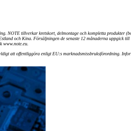
ng. NOTE tillverkar kretskort, delmontage och kompletta produkter (bo
, Estland och Kina. Försäljningen de senaste 12 månaderna uppgick ti
ök www.note.eu.
igt att offentliggöra enligt EU:s marknadsmissbruksförordning. Info