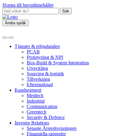
Hoppa till huvudinnehållet
Sök
Ändra språk
Tjänster & erbjudanden
PCAB
Prototyping & NPI
Box‑Build & System Integration
Utveckling
Sourcing & logistik
Tillverkning
Eftermarknad
Kundsegment
Medtech
Industrial
Communication
Greentech
Security & Defence
Investor Relations
Senaste Årsredovisningen
Finansiella rapporter