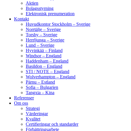
Aktien
Bolagsstyrning
Elektronisk prenumeration
Kontakt
Huvudkontor Stockholm – Sverige
Norrtälje – Sverige
Torsby – Sverige
Herrljunga – Sverige
Lund – Sverige
Hyvinkää – Finland
Windsor – England
Haddenham – England
Basildon – England
STI / NOTE – England
Wolverhampton – England
Pärnu – Estland
Sofia – Bulgarien
Tangxia – Kina
Referenser
Om oss
Strategi
Värderingar
Kvalitet
Certifieringar och standarder
Förbättringsarbete