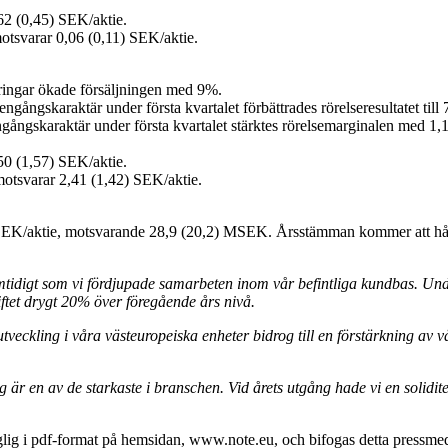
,62 (0,45) SEK/aktie.
motsvarar 0,06 (0,11) SEK/aktie.
tringar ökade försäljningen med 9%.
ngångskaraktär under första kvartalet förbättrades rörelseresultatet till 
ngångskaraktär under första kvartalet stärktes rörelsemarginalen med 1,1
,50 (1,57) SEK/aktie.
 motsvarar 2,41 (1,42) SEK/aktie.
,70) SEK/aktie, motsvarande 28,9 (20,2) MSEK. Årsstämman kommer att hål
mtidigt som vi fördjupade samarbeten inom vår befintliga kundbas. Und
iftet drygt 20% över föregående års nivå.
tveckling i våra västeuropeiska enheter bidrog till en förstärkning av 
ing är en av de starkaste i branschen. Vid årets utgång hade vi en solid
g i pdf-format på hemsidan, www.note.eu, och bifogas detta pressmedde