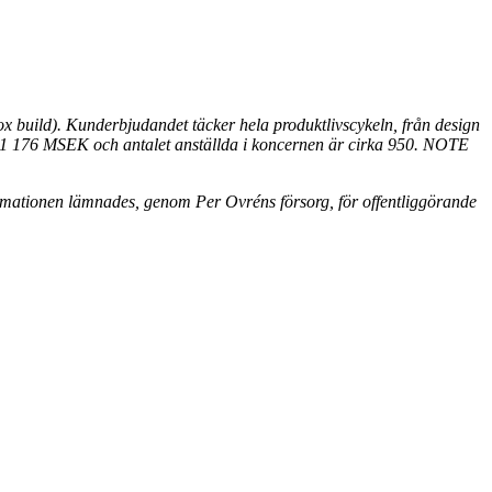
x build). Kunderbjudandet täcker hela produktlivscykeln, från design
ll 1 176 MSEK och antalet anställda i koncernen är cirka 950. NOTE
rmationen lämnades, genom Per Ovréns försorg, för offentliggörande