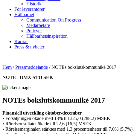
Historik
För leverantörer
Hållbarhet
Communication On Progress
Medarbetare
Policyer
Hållbarhetsinspiration
Karriär
Press & nyheter
Hem
/
Pressmeddelande
/
NOTEs bokslutskommuniké 2017
NOTE | OMX STO SEK
NOTEs bokslutskommuniké 2017
Finansiell utveckling oktober-december
• Försäljningen ökade med 13% till 325,0 (288,2) MSEK.
• Rörelseresultatet ökade till 22,6 (16,5) MSEK.
• Rörelsemarginalen stärktes med 1,3 procentenheter till 7,0% (5,7%).