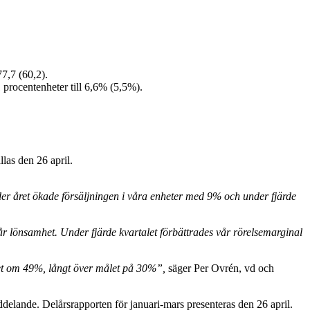
77,7 (60,2).
 procentenheter till 6,6% (5,5%).
las den 26 april.
er året ökade försäljningen i våra enheter med 9% och under fjärde
vår lönsamhet. Under fjärde kvartalet förbättrades vår rörelsemarginal
itet om 49%, långt över målet på 30%”,
säger Per Ovrén, vd och
lande. Delårsrapporten för januari-mars presenteras den 26 april.