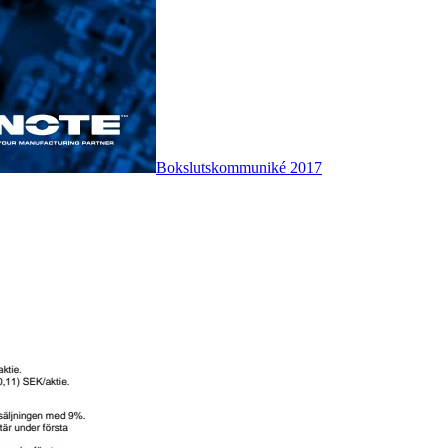
Bokslutskommuniké 2017