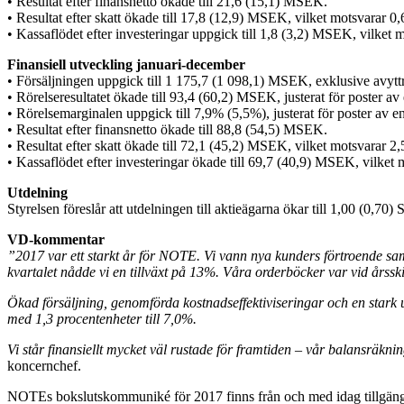
• Resultat efter finansnetto ökade till 21,6 (15,1) MSEK.
• Resultat efter skatt ökade till 17,8 (12,9) MSEK, vilket motsvarar 0
• Kassaflödet efter investeringar uppgick till 1,8 (3,2) MSEK, vilket 
Finansiell utveckling januari-december
• Försäljningen uppgick till 1 175,7 (1 098,1) MSEK, exklusive avyt
• Rörelseresultatet ökade till 93,4 (60,2) MSEK, justerat för poster av e
• Rörelsemarginalen uppgick till 7,9% (5,5%), justerat för poster av e
• Resultat efter finansnetto ökade till 88,8 (54,5) MSEK.
• Resultat efter skatt ökade till 72,1 (45,2) MSEK, vilket motsvarar 2
• Kassaflödet efter investeringar ökade till 69,7 (40,9) MSEK, vilket
Utdelning
Styrelsen föreslår att utdelningen till aktieägarna ökar till 1,00 (0
VD-kommentar
”2017 var ett starkt år för NOTE. Vi vann nya kunders förtroende sa
kvartalet nådde vi en tillväxt på 13%. Våra orderböcker var vid årssk
Ökad försäljning, genomförda kostnadseffektiviseringar och en stark u
med 1,3 procentenheter till 7,0%.
Vi står finansiellt mycket väl rustade för framtiden – vår balansräkn
koncernchef.
NOTEs bokslutskommuniké för 2017 finns från och med idag tillgängli