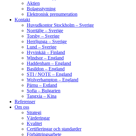
Aktien
Bolagsstyrning
Elektronisk prenumeration
Kontakt
Huvudkontor Stockholm – Sverige
Norrtälje – Sverige
Torsby – Sverige
Herrljunga – Sverige
Lund – Sverige
Hyvinkää – Finland
Windsor – England
Haddenham – England
Basildon – England
STI / NOTE – England
Wolverhampton – England
Pärnu – Estland
Sofia – Bulgarien
Tangxia – Kina
Referenser
Om oss
Strategi
Värderingar
Kvalitet
Certifieringar och standarder
Förbättringsarbete