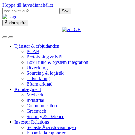
Hoppa till huvudinnehållet
Sök
Ändra språk
Tjänster & erbjudanden
PCAB
Prototyping & NPI
Box‑Build & System Integration
Utveckling
Sourcing & logistik
Tillverkning
Eftermarknad
Kundsegment
Medtech
Industrial
Communication
Greentech
Security & Defence
Investor Relations
Senaste Årsredovisningen
Finansiella rapporter