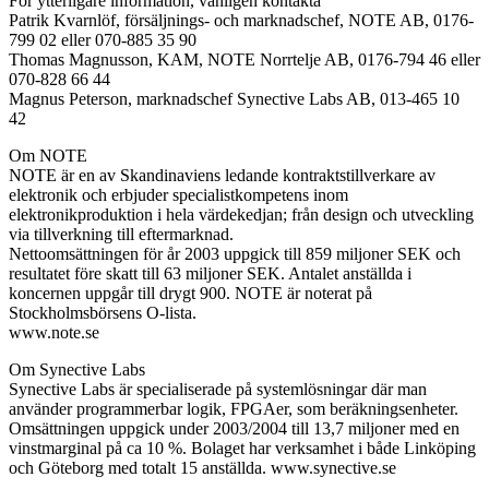
För ytterligare information, vänligen kontakta
Patrik Kvarnlöf, försäljnings- och marknadschef, NOTE AB, 0176-
799 02 eller 070-885 35 90
Thomas Magnusson, KAM, NOTE Norrtelje AB, 0176-794 46 eller
070-828 66 44
Magnus Peterson, marknadschef Synective Labs AB, 013-465 10
42
Om NOTE
NOTE är en av Skandinaviens ledande kontraktstillverkare av
elektronik och erbjuder specialistkompetens inom
elektronikproduktion i hela värdekedjan; från design och utveckling
via tillverkning till eftermarknad.
Nettoomsättningen för år 2003 uppgick till 859 miljoner SEK och
resultatet före skatt till 63 miljoner SEK. Antalet anställda i
koncernen uppgår till drygt 900. NOTE är noterat på
Stockholmsbörsens O-lista.
www.note.se
Om Synective Labs
Synective Labs är specialiserade på systemlösningar där man
använder programmerbar logik, FPGAer, som beräkningsenheter.
Omsättningen uppgick under 2003/2004 till 13,7 miljoner med en
vinstmarginal på ca 10 %. Bolaget har verksamhet i både Linköping
och Göteborg med totalt 15 anställda. www.synective.se
————————————————————