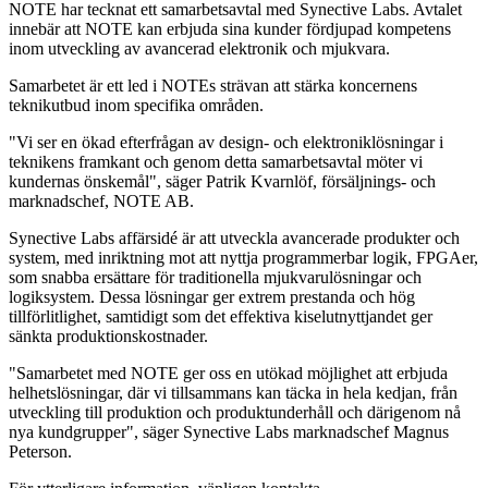
NOTE har tecknat ett samarbetsavtal med Synective Labs. Avtalet
innebär att NOTE kan erbjuda sina kunder fördjupad kompetens
inom utveckling av avancerad elektronik och mjukvara.
Samarbetet är ett led i NOTEs strävan att stärka koncernens
teknikutbud inom specifika områden.
"Vi ser en ökad efterfrågan av design- och elektroniklösningar i
teknikens framkant och genom detta samarbetsavtal möter vi
kundernas önskemål", säger Patrik Kvarnlöf, försäljnings- och
marknadschef, NOTE AB.
Synective Labs affärsidé är att utveckla avancerade produkter och
system, med inriktning mot att nyttja programmerbar logik, FPGAer,
som snabba ersättare för traditionella mjukvarulösningar och
logiksystem. Dessa lösningar ger extrem prestanda och hög
tillförlitlighet, samtidigt som det effektiva kiselutnyttjandet ger
sänkta produktionskostnader.
"Samarbetet med NOTE ger oss en utökad möjlighet att erbjuda
helhetslösningar, där vi tillsammans kan täcka in hela kedjan, från
utveckling till produktion och produktunderhåll och därigenom nå
nya kundgrupper", säger Synective Labs marknadschef Magnus
Peterson.