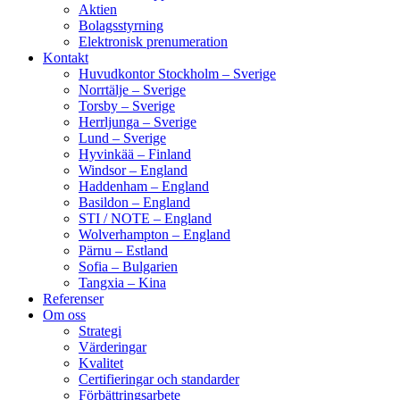
Aktien
Bolagsstyrning
Elektronisk prenumeration
Kontakt
Huvudkontor Stockholm – Sverige
Norrtälje – Sverige
Torsby – Sverige
Herrljunga – Sverige
Lund – Sverige
Hyvinkää – Finland
Windsor – England
Haddenham – England
Basildon – England
STI / NOTE – England
Wolverhampton – England
Pärnu – Estland
Sofia – Bulgarien
Tangxia – Kina
Referenser
Om oss
Strategi
Värderingar
Kvalitet
Certifieringar och standarder
Förbättringsarbete