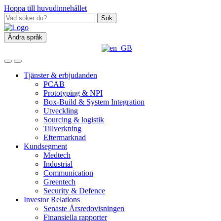
Hoppa till huvudinnehållet
Sök
Ändra språk
Tjänster & erbjudanden
PCAB
Prototyping & NPI
Box‑Build & System Integration
Utveckling
Sourcing & logistik
Tillverkning
Eftermarknad
Kundsegment
Medtech
Industrial
Communication
Greentech
Security & Defence
Investor Relations
Senaste Årsredovisningen
Finansiella rapporter