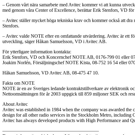
– Genom vårt nära samarbete med Avitec kommer vi att kunna utveckla
med genom våra Center of Excellence, berättar Erik Stenfors, VD 
– Avitec ställer mycket höga tekniska krav och kommer också att dra 
Stenfors.
– Avitec valde NOTE efter en omfattande utvärdering. Avitec är ett för
utveckling, säger Håkan Samuelsson, VD i Avitec AB.
För ytterligare information kontakta:
Erik Stenfors, VD och Koncernchef NOTE AB, 0176-799 01 eller 0
Joakim Norlén, Försäljningschef NOTE Kista, 08-752 16 54 eller 07
Håkan Samuelsson, VD Avitec AB, 08-475 47 10.
Fakta om NOTE
NOTE är en av Sveriges ledande kontraktstillverkare av elektronik och
Nettoomsättningen för år 2003 uppgick till 859 miljoner SEK och result
About Avitec
Avitec was established in 1984 when the company was awarded the con
design for all other radio services in the Stockholm Metro, including
Avitec has always developed products with High Performance and Qua
————————————————————