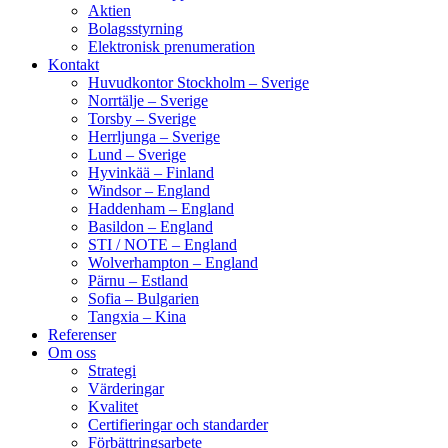
Aktien
Bolagsstyrning
Elektronisk prenumeration
Kontakt
Huvudkontor Stockholm – Sverige
Norrtälje – Sverige
Torsby – Sverige
Herrljunga – Sverige
Lund – Sverige
Hyvinkää – Finland
Windsor – England
Haddenham – England
Basildon – England
STI / NOTE – England
Wolverhampton – England
Pärnu – Estland
Sofia – Bulgarien
Tangxia – Kina
Referenser
Om oss
Strategi
Värderingar
Kvalitet
Certifieringar och standarder
Förbättringsarbete