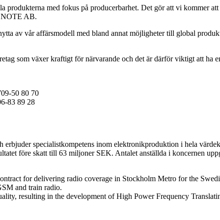
 produkterna med fokus på producerbarhet. Det gör att vi kommer att m
för NOTE AB.
nytta av vår affärsmodell med bland annat möjligheter till global pro
etag som växer kraftigt för närvarande och det är därför viktigt att ha 
709-50 80 70
06-83 89 28
 erbjuder specialistkompetens inom elektronikproduktion i hela värdeked
atet före skatt till 63 miljoner SEK. Antalet anställda i koncernen uppg
tract for delivering radio coverage in Stockholm Metro for the Swedish
 GSM and train radio.
lity, resulting in the development of High Power Frequency Translat