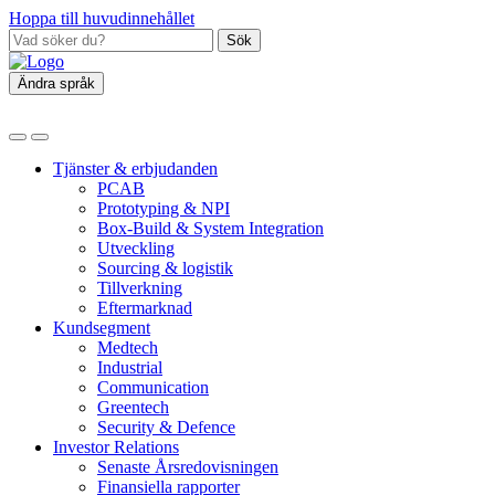
Hoppa till huvudinnehållet
Sök
Ändra språk
Tjänster & erbjudanden
PCAB
Prototyping & NPI
Box‑Build & System Integration
Utveckling
Sourcing & logistik
Tillverkning
Eftermarknad
Kundsegment
Medtech
Industrial
Communication
Greentech
Security & Defence
Investor Relations
Senaste Årsredovisningen
Finansiella rapporter