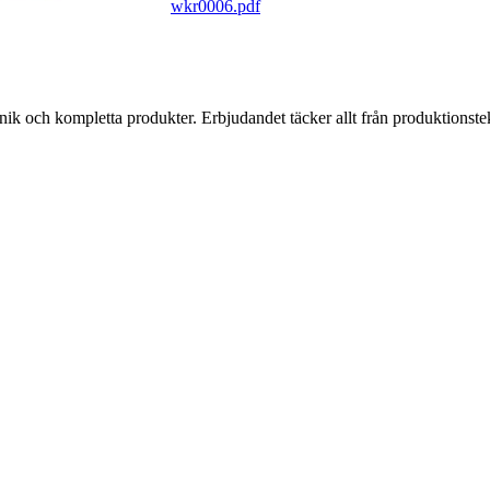
wkr0006.pdf
k och kompletta produkter. Erbjudandet täcker allt från produktionstekni