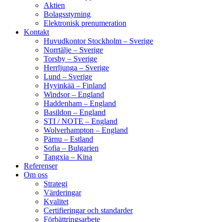
Aktien
Bolagsstyrning
Elektronisk prenumeration
Kontakt
Huvudkontor Stockholm – Sverige
Norrtälje – Sverige
Torsby – Sverige
Herrljunga – Sverige
Lund – Sverige
Hyvinkää – Finland
Windsor – England
Haddenham – England
Basildon – England
STI / NOTE – England
Wolverhampton – England
Pärnu – Estland
Sofia – Bulgarien
Tangxia – Kina
Referenser
Om oss
Strategi
Värderingar
Kvalitet
Certifieringar och standarder
Förbättringsarbete