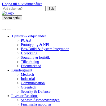
Hoppa till huvudinnehållet
Sök
Ändra språk
Tjänster & erbjudanden
PCAB
Prototyping & NPI
Box‑Build & System Integration
Utveckling
Sourcing & logistik
Tillverkning
Eftermarknad
Kundsegment
Medtech
Industrial
Communication
Greentech
Security & Defence
Investor Relations
Senaste Årsredovisningen
Finansiella rapporter