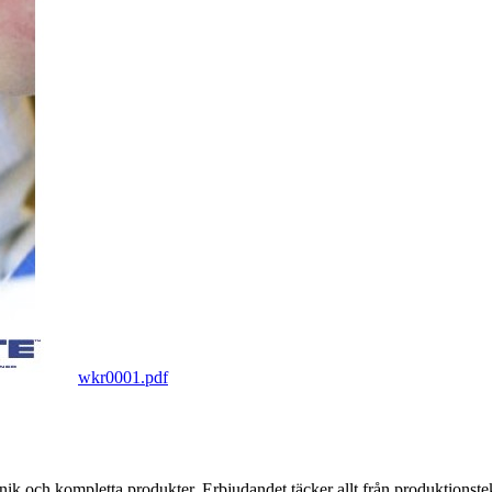
wkr0001.pdf
k och kompletta produkter. Erbjudandet täcker allt från produktionstekni