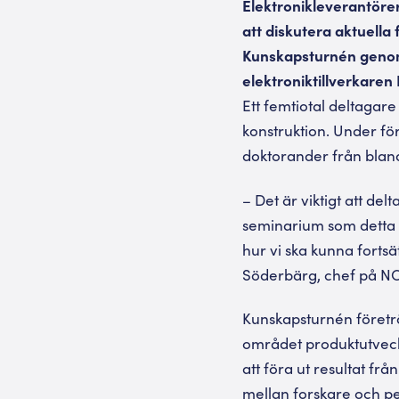
Elektronikleverantörer
att diskutera aktuella
Kunskapsturnén genom 
elektroniktillverkaren
Ett femtiotal deltagare
konstruktion. Under fö
doktorander från blan
– Det är viktigt att de
seminarium som detta vi
hur vi ska kunna forts
Söderbärg, chef på NO
Kunskapsturnén företr
området produktutveck
att föra ut resultat fr
mellan forskare och pe