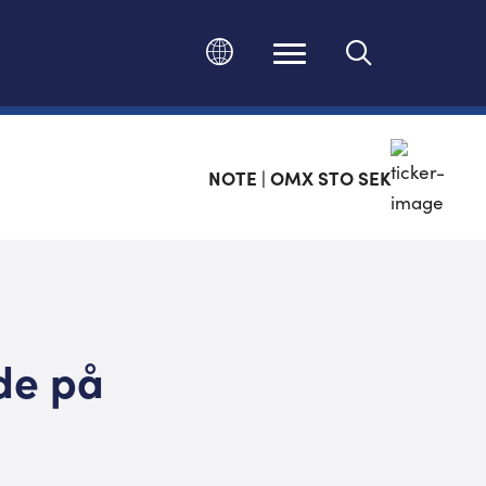
Ändra språk
NOTE | OMX STO SEK
de på