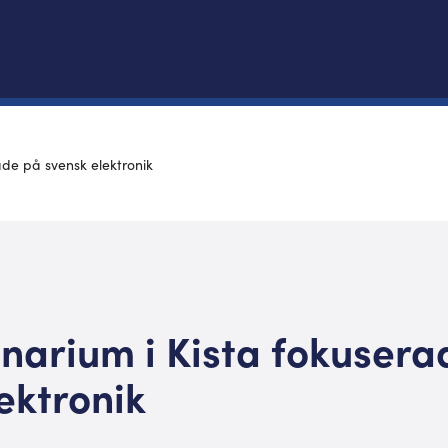
ade på svensk elektronik
narium i Kista fokusera
ektronik