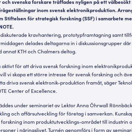
 och svenska forskare träffades nyligen på ett välbesökt 
 frågeställningar inom svensk elektronikproduktion. Arran
Stiftelsen för strategisk forskning (SSF) i samarbete m
 NOTE.
 diskuterade kravhantering, prototypframtagning samt tillfö
rmiddagen delades deltagarna in i diskussionsgrupper där
d annat KTH och Chalmers deltog.
lta aktivt för att driva svensk forskning inom elektronikpro
ll vi skapa ett större intresse för svensk forskning och äve
ätta driva svensk elektronik-produktion framåt, säger Tekn
TE Center of Excellence.
äddes under seminariet av Lektor Anna Öhrwall Rönnbäck
ling och affärsutveckling för företag i samverkan. Kunsk
ån forskning inom produktutvecklings-området till industrin
rsoner i näringslivet. Turnén genomförs i form av seminar