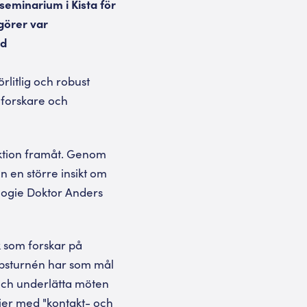
seminarium i Kista för
görer var
ed
rlitlig och robust
 forskare och
duktion framåt. Genom
n en större insikt om
ologie Doktor Anders
 som forskar på
apsturnén har som mål
 och underlätta möten
ier med "kontakt- och