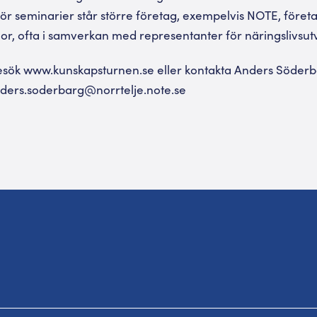
ör seminarier står större företag, exempelvis NOTE, företa
lor, ofta i samverkan med representanter för näringslivsut
esök www.kunskapsturnen.se eller kontakta Anders Söderb
nders.soderbarg@norrtelje.note.se