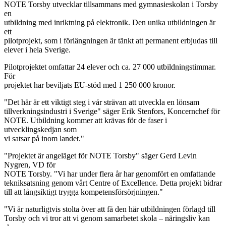
NOTE Torsby utvecklar tillsammans med gymnasieskolan i Torsby
en
utbildning med inriktning på elektronik. Den unika utbildningen är
ett
pilotprojekt, som i förlängningen är tänkt att permanent erbjudas till
elever i hela Sverige.
Pilotprojektet omfattar 24 elever och ca. 27 000 utbildningstimmar.
För
projektet har beviljats EU-stöd med 1 250 000 kronor.
"Det här är ett viktigt steg i vår strävan att utveckla en lönsam
tillverkningsindustri i Sverige" säger Erik Stenfors, Koncernchef för
NOTE. Utbildning kommer att krävas för de faser i
utvecklingskedjan som
vi satsar på inom landet."
"Projektet är angeläget för NOTE Torsby" säger Gerd Levin
Nygren, VD för
NOTE Torsby. "Vi har under flera år har genomfört en omfattande
tekniksatsning genom vårt Centre of Excellence. Detta projekt bidrar
till att långsiktigt trygga kompetensförsörjningen."
"Vi är naturligtvis stolta över att få den här utbildningen förlagd till
Torsby och vi tror att vi genom samarbetet skola – näringsliv kan