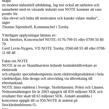
skapa
en modern industriell utbildning. Jag tror också att närheten och
samarbetet med en växande industri som NOTE kommer att vara
positiv för
våra elever och bidra till motivation och kanske vidare studier",
säger
Thomas Stjerndorff, Kommunchef i Torsby.
Ytterligare upplysningar lämnas av:
Erik Stenfors, Koncernchef NOTE; 0176-799 01 eller 0709-50 80
70
Gerd Levin-Nygren, VD NOTE Torsby, 0560-68 93 48 eller 0708-
11 68 48
Fakta om NOTE
NOTE är en av Skandinaviens ledande kontraktstillverkare av
elektronik
och erbjuder specialistkompetens inom elektronikproduktion i hela
värdekedjan; från design och utveckling via tillverkning till
eftermarknad.
NOTE finns etablerat i Sverige, Storbritannien, Polen och Litauen.
Nettoomsättningen för år 2003 uppgick till 859 miljoner SEK och
resultatet före skatt till 63 miljoner SEK. Antalet anställda i
koncernen uppgår till ca 950.NOTE är noterat på
Stockholmsbörsens O-