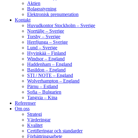
Aktien
Bolagsstyrning
Elektronisk prenumeration
Kontakt
Huvudkontor Stockholm – Sverige
Norrtälje – Sverige
Torsby – Sverige
Herrljunga – Sverige
Lund – Sverige
Hyvinkää – Finland
Windsor – England
Haddenham – England
Basildon – England
STI / NOTE – England
Wolverhampton – England
Pärnu – Estland
Sofia – Bulgarien
Tangxia – Kina
Referenser
Om oss
Strategi
Värderingar
Kvalitet
Certifieringar och standarder
Förbättringsarbete