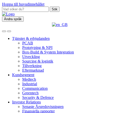
Hoppa till huvudinnehållet
Sök
Ändra språk
Tjänster & erbjudanden
PCAB
Prototyping & NPI
Box‑Build & System Integration
Utveckling
Sourcing & logistik
Tillverkning
Eftermarknad
Kundsegment
Medtech
Industrial
Communication
Greentech
Security & Defence
Investor Relations
Senaste Årsredovisningen
Finansiella rapporter