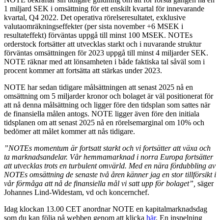
1 miljard SEK i omsättning för ett enskilt kvartal för innevarande
kvartal, Q4 2022. Det operativa rörelseresultatet, exklusive
valutaomräkningseffekter (per sista november +6 MSEK i
resultateffekt) förväntas uppgå till minst 100 MSEK. NOTEs
orderstock fortsätter att utvecklas starkt och i nuvarande struktur
förväntas omsättningen för 2023 uppgå till minst 4 miljarder SEK.
NOTE räknar med att lönsamheten i både faktiska tal såväl som i
procent kommer att fortsätta att stärkas under 2023.
NOTE har sedan tidigare målsättningen att senast 2025 nå en
omsättning om 5 miljarder kronor och bolaget är väl positionerat för
att nå denna målsättning och ligger före den tidsplan som sattes när
de finansiella målen antogs. NOTE ligger även före den initiala
tidsplanen om att senast 2025 nå en rörelsemarginal om 10% och
bedömer att målet kommer att nås tidigare.
”NOTEs momentum är fortsatt starkt och vi fortsätter att växa och
ta marknadsandelar. Vår hemmamarknad i norra Europa fortsätter
att utvecklas trots en turbulent omvärld. Med en nära fördubbling av
NOTEs omsättning de senaste två åren känner jag en stor tillförsikt i
vår förmåga att nå de finansiella mål vi satt upp för bolaget
”,
säger
Johannes Lind-Widestam
, vd och koncernchef.
Idag klockan 13.00 CET anordnar NOTE en kapitalmarknadsdag
som du kan följa på webben genom att klicka
här
. En inspelning