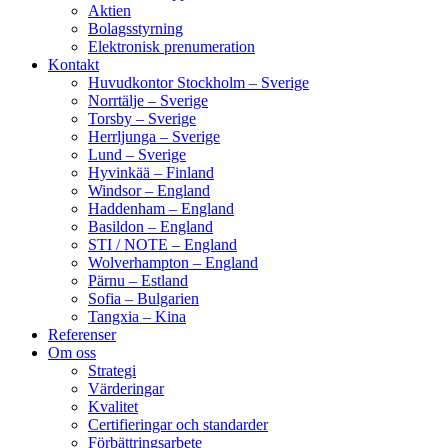
Aktien
Bolagsstyrning
Elektronisk prenumeration
Kontakt
Huvudkontor Stockholm – Sverige
Norrtälje – Sverige
Torsby – Sverige
Herrljunga – Sverige
Lund – Sverige
Hyvinkää – Finland
Windsor – England
Haddenham – England
Basildon – England
STI / NOTE – England
Wolverhampton – England
Pärnu – Estland
Sofia – Bulgarien
Tangxia – Kina
Referenser
Om oss
Strategi
Värderingar
Kvalitet
Certifieringar och standarder
Förbättringsarbete