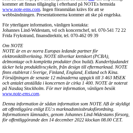
kommer att finnas tillgänglig i efterhand på NOTEs hemsida
www.note-ems.com
. Ingen föranmälan krävs för att se
webbsändningen. Presentationerna kommer att ske på engelska.
För ytterligare information, vänligen kontakta:
Johannes Lind-Widestam, vd och koncernchef, tel. 070-541 72 22
Frida Frykstrand, finansdirektör, tel. 070-462 09 39
Om NOTE
NOTE är en av norra Europas ledande partner för
elektroniktillverkning. NOTE tillverkar kretskort (PCBA),
delmontage och kompletta produkter (box build). Kunderbjudandet
täcker hela produktlivscykeln, från design till eftermarknad. NOTE
finns etablerat i Sverige, Finland, England, Estland och Kina.
Försäljningen de senaste 12 månaderna uppgick till 3 463 MSEK
och antalet anställda i koncernen är cirka 1 400. NOTE är noterat
på Nasdaq Stockholm. För mer information, vänligen besök
www.note-ems.com
.
Denna information är sådan information som NOTE AB är skyldigt
att offentliggöra enligt EU:s marknadsmissbruksförordning.
Informationen lämnades, genom Johannes Lind-Widestams försorg,
för offentliggörande den 14 december 2022 klockan 08.00 CET.