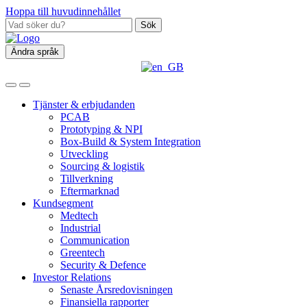
Hoppa till huvudinnehållet
Sök
Ändra språk
Tjänster & erbjudanden
PCAB
Prototyping & NPI
Box‑Build & System Integration
Utveckling
Sourcing & logistik
Tillverkning
Eftermarknad
Kundsegment
Medtech
Industrial
Communication
Greentech
Security & Defence
Investor Relations
Senaste Årsredovisningen
Finansiella rapporter