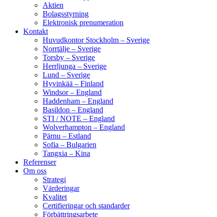
Aktien
Bolagsstyrning
Elektronisk prenumeration
Kontakt
Huvudkontor Stockholm – Sverige
Norrtälje – Sverige
Torsby – Sverige
Herrljunga – Sverige
Lund – Sverige
Hyvinkää – Finland
Windsor – England
Haddenham – England
Basildon – England
STI / NOTE – England
Wolverhampton – England
Pärnu – Estland
Sofia – Bulgarien
Tangxia – Kina
Referenser
Om oss
Strategi
Värderingar
Kvalitet
Certifieringar och standarder
Förbättringsarbete