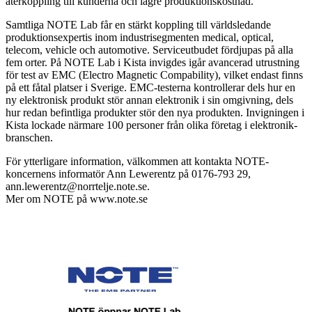
återkoppling till kunderna och lägre produktionskostnad.
Samtliga NOTE Lab får en stärkt koppling till världsledande
produktionsexpertis inom industrisegmenten medical, optical,
telecom, vehicle och automotive. Serviceutbudet fördjupas på alla
fem orter. På NOTE Lab i Kista invigdes igår avancerad utrustning
för test av EMC (Electro Magnetic Compability), vilket endast finns
på ett fåtal platser i Sverige. EMC-testerna kontrollerar dels hur en
ny elektronisk produkt stör annan elektronik i sin omgivning, dels
hur redan befintliga produkter stör den nya produkten. Invigningen i
Kista lockade närmare 100 personer från olika företag i elektronik-
branschen.
För ytterligare information, välkommen att kontakta NOTE-
koncernens informatör Ann Lewerentz på 0176-793 29,
ann.lewerentz@norrtelje.note.se.
Mer om NOTE på www.note.se