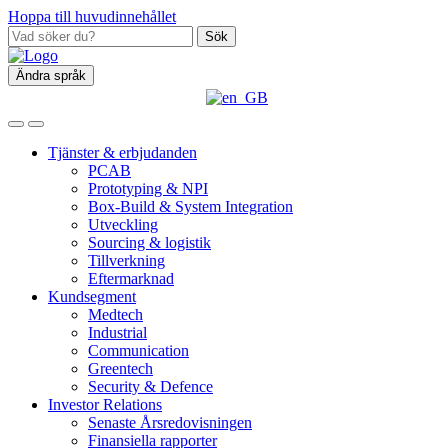
Hoppa till huvudinnehållet
Sök
Ändra språk
Tjänster & erbjudanden
PCAB
Prototyping & NPI
Box‑Build & System Integration
Utveckling
Sourcing & logistik
Tillverkning
Eftermarknad
Kundsegment
Medtech
Industrial
Communication
Greentech
Security & Defence
Investor Relations
Senaste Årsredovisningen
Finansiella rapporter