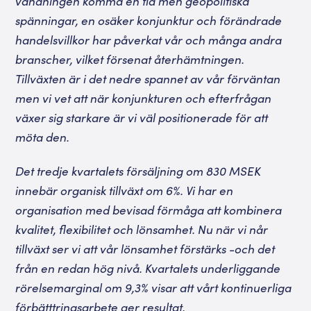
vändningen komma en tid men geopolitiska
spänningar, en osäker konjunktur och förändrade
handelsvillkor har påverkat vår och många andra
branscher, vilket försenat återhämtningen.
Tillväxten är i det nedre spannet av vår förväntan
men vi vet att när konjunkturen och efterfrågan
växer sig starkare är vi väl positionerade för att
möta den.
Det tredje kvartalets försäljning om 830 MSEK
innebär organisk tillväxt om 6%. Vi har en
organisation med bevisad förmåga att kombinera
kvalitet, flexibilitet och lönsamhet. Nu när vi når
tillväxt ser vi att vår lönsamhet förstärks -och det
från en redan hög nivå. Kvartalets underliggande
rörelsemarginal om 9,3% visar att vårt kontinuerliga
förbätttringsarbete ger resultat.