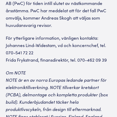
AB (PwC) för tiden intill slutet av nästkommande
årsstämma. PwC har meddelat att för det fall PwC
omväljs, kommer Andreas Skogh att väljas som
huvudansvarig revisor.
För ytterligare information, vänligen kontakta:
Johannes Lind-Widestam, vd och koncernchef, tel.
070-541 72 22
Frida Frykstrand, finansdirektör, tel. 070-462 09 39
Om NOTE
NOTE är en av norra Europas ledande partner för
elektroniktillverkning. NOTE tillverkar kretskort
(PCBA), delmontage och kompletta produkter (box
build). Kunderbjudandet täcker hela
produktlivscykeln, från design till eftermarknad.
NOTE finns etablerat i Sverige, Finland, England,