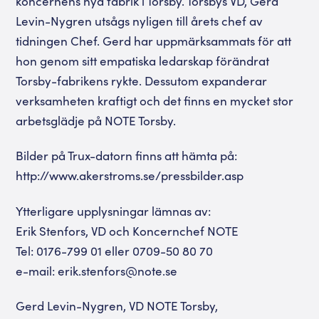
koncernens nya fabrik i Torsby. Torsbys VD, Gerd
Levin-Nygren utsågs nyligen till årets chef av
tidningen Chef. Gerd har uppmärksammats för att
hon genom sitt empatiska ledarskap förändrat
Torsby-fabrikens rykte. Dessutom expanderar
verksamheten kraftigt och det finns en mycket stor
arbetsglädje på NOTE Torsby.
Bilder på Trux-datorn finns att hämta på:
http://www.akerstroms.se/pressbilder.asp
Ytterligare upplysningar lämnas av:
Erik Stenfors, VD och Koncernchef NOTE
Tel: 0176-799 01 eller 0709-50 80 70
e-mail: erik.stenfors@note.se
Gerd Levin-Nygren, VD NOTE Torsby,