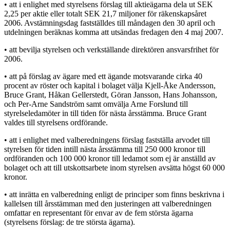
• att i enlighet med styrelsens förslag till aktieägarna dela ut SEK
2,25 per aktie eller totalt SEK 21,7 miljoner för räkenskapsåret
2006. Avstämningsdag fastställdes till måndagen den 30 april och
utdelningen beräknas komma att utsändas fredagen den 4 maj 2007.
• att bevilja styrelsen och verkställande direktören ansvarsfrihet för
2006.
• att på förslag av ägare med ett ägande motsvarande cirka 40
procent av röster och kapital i bolaget välja Kjell-Åke Andersson,
Bruce Grant, Håkan Gellerstedt, Göran Jansson, Hans Johansson,
och Per-Arne Sandström samt omvälja Arne Forslund till
styrelseledamöter in till tiden för nästa årsstämma. Bruce Grant
valdes till styrelsens ordförande.
• att i enlighet med valberedningens förslag fastställa arvodet till
styrelsen för tiden intill nästa årsstämma till 250 000 kronor till
ordföranden och 100 000 kronor till ledamot som ej är anställd av
bolaget och att till utskottsarbete inom styrelsen avsätta högst 60 000
kronor.
• att inrätta en valberedning enligt de principer som finns beskrivna i
kallelsen till årsstämman med den justeringen att valberedningen
omfattar en representant för envar av de fem största ägarna
(styrelsens förslag: de tre största ägarna).