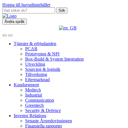
Hoppa till huvudinnehållet
Sök
Ändra språk
Tjänster & erbjudanden
PCAB
Prototyping & NPI
Box‑Build & System Integration
Utveckling
Sourcing & logistik
Tillverkning
Eftermarknad
Kundsegment
Medtech
Industrial
Communication
Greentech
Security & Defence
Investor Relations
Senaste Årsredovisningen
Finansiella rapporter