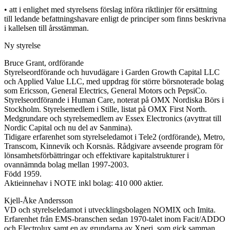
• att i enlighet med styrelsens förslag införa riktlinjer för ersättning
till ledande befattningshavare enligt de principer som finns beskrivna
i kallelsen till årsstämman.
Ny styrelse
Bruce Grant, ordförande
Styrelseordförande och huvudägare i Garden Growth Capital LLC
och Applied Value LLC, med uppdrag för större börsnoterade bolag
som Ericsson, General Electrics, General Motors och PepsiCo.
Styrelseordförande i Human Care, noterat på OMX Nordiska Börs i
Stockholm. Styrelsemedlem i Stille, listat på OMX First North.
Medgrundare och styrelsemedlem av Essex Electronics (avyttrat till
Nordic Capital och nu del av Sanmina).
Tidigare erfarenhet som styrelseledamot i Tele2 (ordförande), Metro,
Transcom, Kinnevik och Korsnäs. Rådgivare avseende program för
lönsamhetsförbättringar och effektivare kapitalstrukturer i
ovannämnda bolag mellan 1997-2003.
Född 1959.
Aktieinnehav i NOTE inkl bolag: 410 000 aktier.
Kjell-Åke Andersson
VD och styrelseledamot i utvecklingsbolagen NOMIX och Imita.
Erfarenhet från EMS-branschen sedan 1970-talet inom Facit/ADDO
och Electrolux samt en av grundarna av Xperi, som gick samman