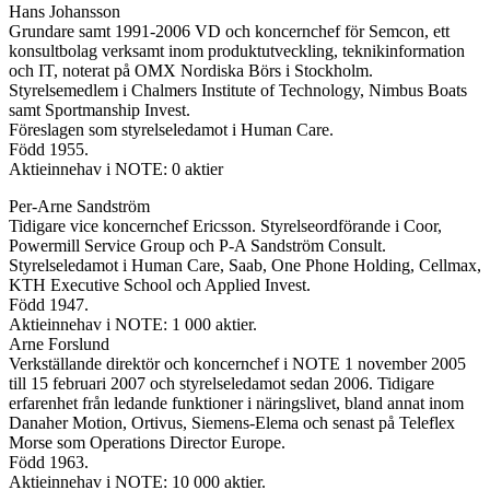
Hans Johansson
Grundare samt 1991-2006 VD och koncernchef för Semcon, ett
konsultbolag verksamt inom produktutveckling, teknikinformation
och IT, noterat på OMX Nordiska Börs i Stockholm.
Styrelsemedlem i Chalmers Institute of Technology, Nimbus Boats
samt Sportmanship Invest.
Föreslagen som styrelseledamot i Human Care.
Född 1955.
Aktieinnehav i NOTE: 0 aktier
Per-Arne Sandström
Tidigare vice koncernchef Ericsson. Styrelseordförande i Coor,
Powermill Service Group och P-A Sandström Consult.
Styrelseledamot i Human Care, Saab, One Phone Holding, Cellmax,
KTH Executive School och Applied Invest.
Född 1947.
Aktieinnehav i NOTE: 1 000 aktier.
Arne Forslund
Verkställande direktör och koncernchef i NOTE 1 november 2005
till 15 februari 2007 och styrelseledamot sedan 2006. Tidigare
erfarenhet från ledande funktioner i näringslivet, bland annat inom
Danaher Motion, Ortivus, Siemens-Elema och senast på Teleflex
Morse som Operations Director Europe.
Född 1963.
Aktieinnehav i NOTE: 10 000 aktier.