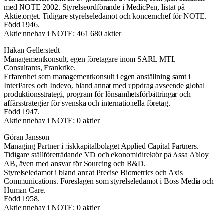
med NOTE 2002. Styrelseordförande i MedicPen, listat på
Aktietorget. Tidigare styrelseledamot och koncernchef för NOTE.
Född 1946.
Aktieinnehav i NOTE: 461 680 aktier
Håkan Gellerstedt
Managementkonsult, egen företagare inom SARL MTL
Consultants, Frankrike.
Erfarenhet som managementkonsult i egen anställning samt i
InterPares och Indevo, bland annat med uppdrag avseende global
produktionsstrategi, program för lönsamhetsförbättringar och
affärsstrategier för svenska och internationella företag.
Född 1947.
Aktieinnehav i NOTE: 0 aktier
Göran Jansson
Managing Partner i riskkapitalbolaget Applied Capital Partners.
Tidigare ställföreträdande VD och ekonomidirektör på Assa Abloy
AB, även med ansvar för Sourcing och R&D.
Styrelseledamot i bland annat Precise Biometrics och Axis
Communications. Föreslagen som styrelseledamot i Boss Media och
Human Care.
Född 1958.
Aktieinnehav i NOTE: 0 aktier