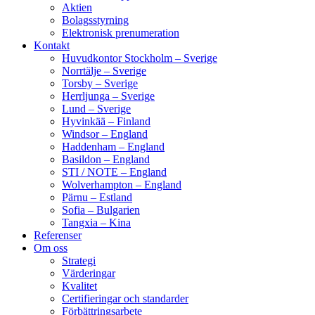
Aktien
Bolagsstyrning
Elektronisk prenumeration
Kontakt
Huvudkontor Stockholm – Sverige
Norrtälje – Sverige
Torsby – Sverige
Herrljunga – Sverige
Lund – Sverige
Hyvinkää – Finland
Windsor – England
Haddenham – England
Basildon – England
STI / NOTE – England
Wolverhampton – England
Pärnu – Estland
Sofia – Bulgarien
Tangxia – Kina
Referenser
Om oss
Strategi
Värderingar
Kvalitet
Certifieringar och standarder
Förbättringsarbete