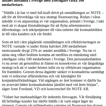
antalet anställda i Sverige med ytterligare cirka 100
medarbetare.
’’Hittills i år har vi med full kraft drivit på omställningen av NOTE –
allt för att förverkliga vår nya strategi Nearsourcing. Redan i våras
inledde vi en anpassning av vår organisation, primärt i Sverige, i takt
med att vi skapat förutsättningar för att flytta arbetsintensiva
tillverknings- och inköpstjänster till våra enheter där kostnadsbilden
är till våra kunders och vår fördel.
Som ett led i den pågående omställningen och effektiviseringen av
NOTE varslade vi under första halvåret 200 medarbetare
motsvarande drygt 25% av antalet anställda i Sverige. Nu tar vi
nästa steg vilket bedöms komma att medföra en minskning med
ytterligare cirka 100 medarbetare i Sverige. Den personalreduktion
vi nu avser att genomföra är främst en konsekvens av vår långsiktiga
strategi och att vi under hösten inför en ny effektivare organisation
för framtiden. Genom dessa åtgärder sänker vi kostnaderna samtidigt
som vi reducerar affärsriskerna och vår känslighet för
konjunkturförändringar. Vid utgången av året kommer vi därför ha
en avsevärt bättre kostnadsstruktur jämfört med vid årets början”,
säger Arne Forslund, VD och koncernchef för NOTE AB.
”Vidare har marknadsläget för industrin försvagats. Vår försäljning
till befintliga kunder har därför hittills i år varit något lägre än
planerat. Genom vår målmedvetna satsning på Nearsourcing skapar