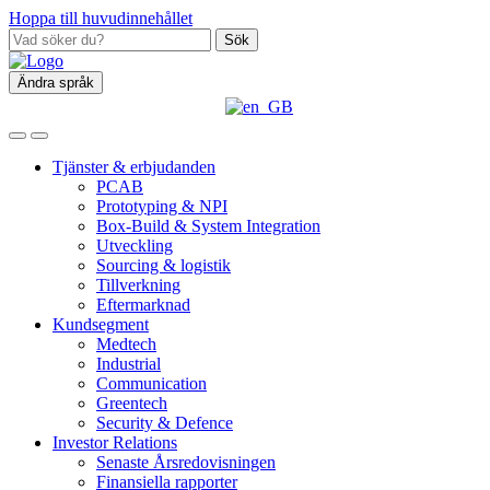
Hoppa till huvudinnehållet
Sök
Ändra språk
Tjänster & erbjudanden
PCAB
Prototyping & NPI
Box‑Build & System Integration
Utveckling
Sourcing & logistik
Tillverkning
Eftermarknad
Kundsegment
Medtech
Industrial
Communication
Greentech
Security & Defence
Investor Relations
Senaste Årsredovisningen
Finansiella rapporter