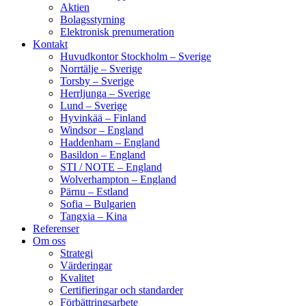
Aktien
Bolagsstyrning
Elektronisk prenumeration
Kontakt
Huvudkontor Stockholm – Sverige
Norrtälje – Sverige
Torsby – Sverige
Herrljunga – Sverige
Lund – Sverige
Hyvinkää – Finland
Windsor – England
Haddenham – England
Basildon – England
STI / NOTE – England
Wolverhampton – England
Pärnu – Estland
Sofia – Bulgarien
Tangxia – Kina
Referenser
Om oss
Strategi
Värderingar
Kvalitet
Certifieringar och standarder
Förbättringsarbete