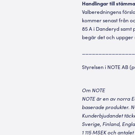
Handlingar till stämm
Valberedningens försla
kommer senast från oc
85 A i Danderyd samt p
begär det och uppger s
________________
Styrelsen i NOTE AB (p
Om NOTE
NOTE är en av norra Eu
baserade produkter. NO
Kunderbjudandet täcker
Sverige, Finland, Engl
1 115 MSEK och antalet