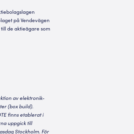
aktiebolagslagen
bolaget på Vendevägen
till de aktieägare som
ktion av elektronik-
er (box build).
E finns etablerat i
na uppgick till
 Nasdaq Stockholm. För