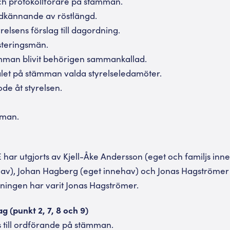
ch protokollförare på stämman.
dkännande av röstlängd.
elsens förslag till dagordning.
usteringsmän.
mman blivit behörigen sammankallad.
talet på stämman valda styrelseledamöter.
ode åt styrelsen.
mman.
har utgjorts av Kjell-Åke Andersson (eget och familjs inn
hav), Johan Hagberg (eget innehav) och Jonas Hagströmer
ningen har varit Jonas Hagströmer.
g (punkt 2, 7, 8 och 9)
ås till ordförande på stämman.