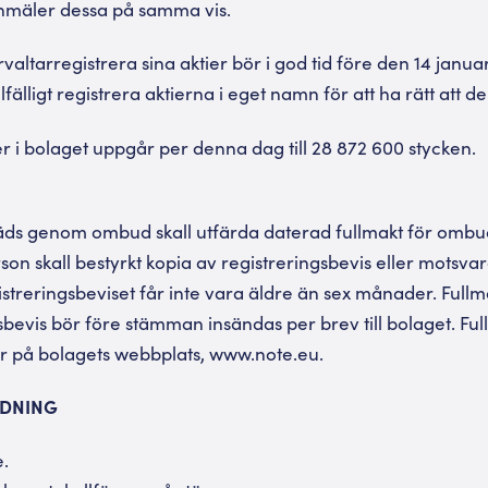
 anmäler dessa på samma vis.
rvaltarregistrera sina aktier bör i god tid före den 14 janu
llfälligt registrera aktierna i eget namn för att ha rätt att 
er i bolaget uppgår per denna dag till 28 872 600 stycken.
äds genom ombud skall utfärda daterad fullmakt för ombu
rson skall bestyrkt kopia av registreringsbevis eller motsva
streringsbeviset får inte vara äldre än sex månader. Fullma
sbevis bör före stämman insändas per brev till bolaget. Fu
ner på bolagets webbplats, www.note.eu.
RDNING
.