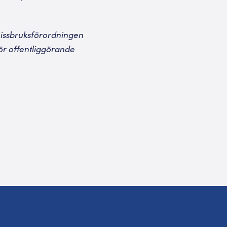
missbruksförordningen
ör offentliggörande