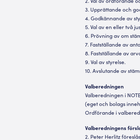
2. Val av ordförande o
3. Upprättande och go
4. Godkännande av styr
5. Val av en eller två j
6. Prövning av om stä
7. Fastställande av an
8. Fastställande av arv
9. Val av styrelse.
10. Avslutande av stä
Valberedningen
Valberedningen i NOTE 
(eget och bolags inne
Ordförande i valbered
Valberedningens försla
2. Peter Herlitz föresl