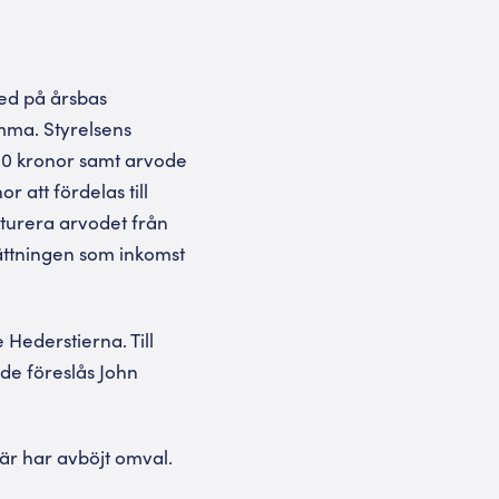
med på årsbas
mma. Styrelsens
000 kronor samt arvode
 att fördelas till
kturera arvodet från
sättningen som inkomst
Hederstierna. Till
de föreslås John
är har avböjt omval.