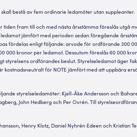
en skall bestå av fem ordinarie ledamöter utan suppleanter.
ör tiden fram till och med nästa årsstämma föreslås utgå 
 ledamot jämfört med perioden sedan föregående årsstä
bas fördelas enligt följande: arvode för ordförande 300 
00 000 kronor per ledamot. Dessutom föreslås 60 000 kronor
ligt styrelsens ordförandes beslut. Styrelseledamot äger fa
t är kostnadsneutralt för NOTE jämfört med att uppbära er
öljande styrelseledamöter: Kjell-Åke Andersson och Bahare 
agberg, John Hedberg och Per Ovrén. Till styrelseordföran
hansson, Henry Klotz, Daniel Nyhrén Edeen och Kristian Te