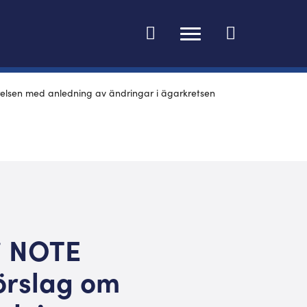
Ändra språk
tyrelsen med anledning av ändringar i ägarkretsen
 i NOTE
förslag om