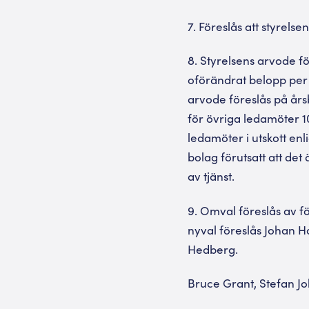
7. Föreslås att styrels
8. Styrelsens arvode f
oförändrat belopp per
arvode föreslås på års
för övriga ledamöter 1
ledamöter i utskott en
bolag förutsatt att de
av tjänst.
9. Omval föreslås av f
nyval föreslås Johan H
Hedberg.
Bruce Grant, Stefan Jo