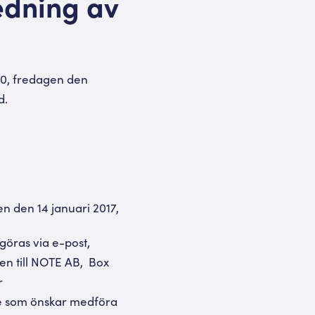
edning av
70, fredagen den
d.
n den 14 januari 2017,
göras via e-post,
en till NOTE AB, Box
r
re som önskar medföra