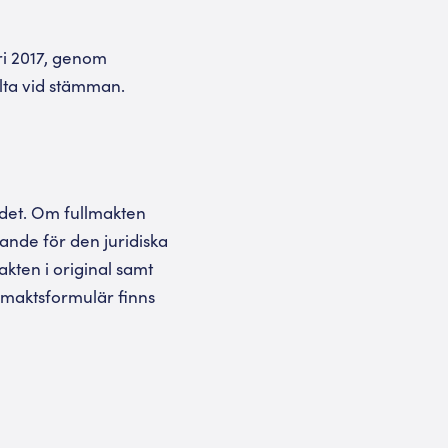
ari 2017, genom
delta vid stämman.
det. Om fullmakten
rande för den juridiska
kten i original samt
llmaktsformulär finns