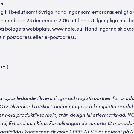
an
g till beslut samt övriga handlingar som erfordras enligt 
h med den 23 december 2016 att finnas tillgängliga hos 
å bolagets webbplats, www.note.eu. Handlingarna skickas 
in postadress eller e-postadress.
________
ubl)
ropas ledande tillverknings- och logistikpartner för produ
TE tillverkar kretskort, delmontage och kompletta produkt
 hela produktlivscykeln, från design till eftermarknad. NOT
and, Estland och Kina. Försäljningen de senaste 12 månader
 anställda i koncernen är cirka 1 000. NOTE är noterat på