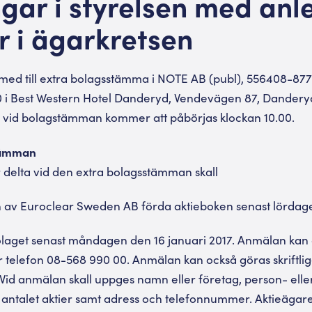
gar i styrelsen med anl
r i ägarkretsen
rmed till extra bolagsstämma i NOTE AB (publ), 556408-87
.30 i Best Western Hotel Danderyd, Vendevägen 87, Dandery
 vid bolagstämman kommer att påbörjas klockan 10.00.
stämman
 delta vid den extra bolagsstämman skall
en av Euroclear Sweden AB förda aktieboken senast lördage
 bolaget senast måndagen den 16 januari 2017. Anmälan kan 
r telefon 08-568 990 00. Anmälan kan också göras skriftlig
Vid anmälan skall uppges namn eller företag, person- elle
antalet aktier samt adress och telefonnummer. Aktieäga