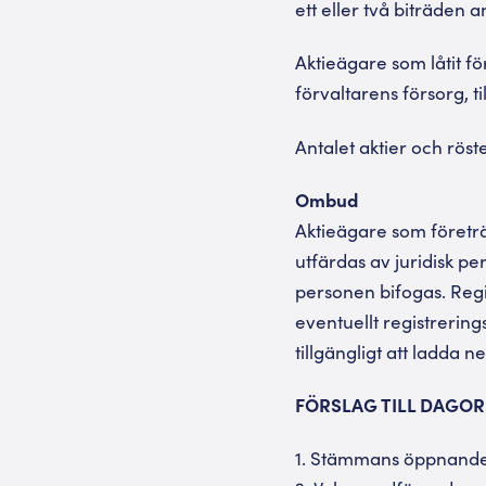
ett eller två biträden
Aktieägare som låtit fö
förvaltarens försorg, ti
Antalet aktier och röst
Ombud
Aktieägare som företr
utfärdas av juridisk pe
personen bifogas. Regi
eventuellt registrering
tillgängligt att ladda 
FÖRSLAG TILL DAGO
1. Stämmans öppnande