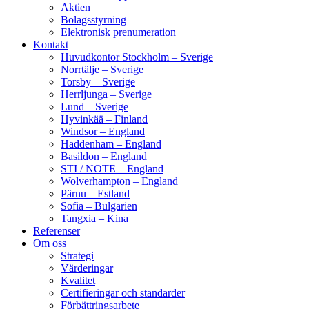
Aktien
Bolagsstyrning
Elektronisk prenumeration
Kontakt
Huvudkontor Stockholm – Sverige
Norrtälje – Sverige
Torsby – Sverige
Herrljunga – Sverige
Lund – Sverige
Hyvinkää – Finland
Windsor – England
Haddenham – England
Basildon – England
STI / NOTE – England
Wolverhampton – England
Pärnu – Estland
Sofia – Bulgarien
Tangxia – Kina
Referenser
Om oss
Strategi
Värderingar
Kvalitet
Certifieringar och standarder
Förbättringsarbete