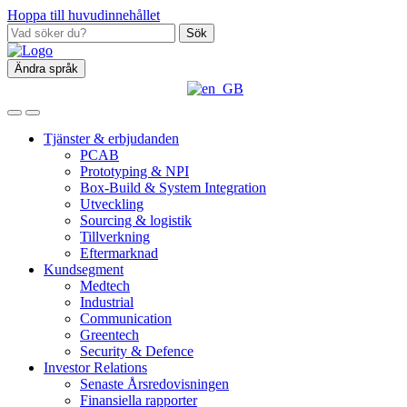
Hoppa till huvudinnehållet
Sök
Ändra språk
Tjänster & erbjudanden
PCAB
Prototyping & NPI
Box‑Build & System Integration
Utveckling
Sourcing & logistik
Tillverkning
Eftermarknad
Kundsegment
Medtech
Industrial
Communication
Greentech
Security & Defence
Investor Relations
Senaste Årsredovisningen
Finansiella rapporter