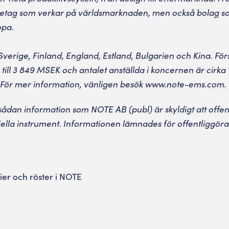
retag som verkar på världsmarknaden, men också bolag s
opa.
Sverige, Finland, England, Estland, Bulgarien och Kina. Fö
ill 3 849 MSEK och antalet anställda i koncernen är cirka 
För mer information, vänligen besök
www.note-ems.com
.
ådan information som NOTE AB (publ) är skyldigt att offent
ella instrument. Informationen lämnades för offentliggö
tier och röster i NOTE