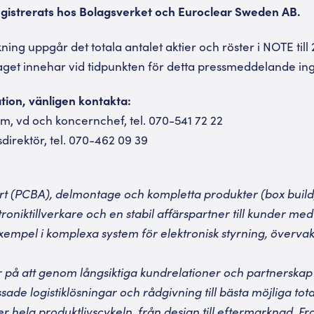
gistrerats hos Bolagsverket och Euroclear Sweden AB.
ng uppgår det totala antalet aktier och röster i NOTE till 
laget innehar vid tidpunkten för detta pressmeddelande ing
ation, vänligen kontakta:
, vd och koncernchef, tel. 070-541 72 22
sdirektör, tel. 070-462 09 39
ort (PCBA), delmontage och kompletta produkter (box buil
roniktillverkare och en stabil affärspartner till kunder med 
 exempel i komplexa system för elektronisk styrning, överva
 på att genom långsiktiga kundrelationer och partnerska
sade logistiklösningar och rådgivning till bästa möjliga tot
 hela produktlivscykeln, från design till eftermarknad. Fr