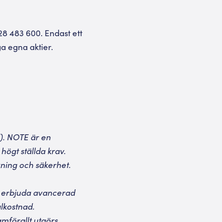
28 483 600. Endast ett
a egna aktier.
d). NOTE är en
högt ställda krav.
kning och säkerhet.
p erbjuda avancerad
alkostnad.
amförallt utgörs