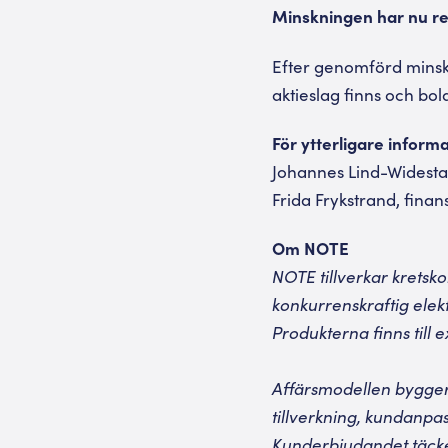
Minskningen har nu re
Efter genomförd minskni
aktieslag finns och bo
För ytterligare inform
Johannes Lind-Widestam
Frida Frykstrand, finan
Om NOTE
NOTE tillverkar kretsk
konkurrenskraftig elekt
Produkterna finns till
Affärsmodellen bygger
tillverkning, kundanpas
Kunderbjudandet täcker