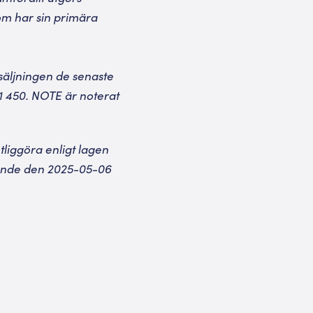
om har sin primära
rsäljningen de senaste
1 450. NOTE är noterat
liggöra enligt lagen
rande den 2025-05-06