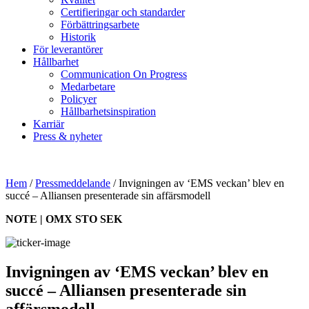
Certifieringar och standarder
Förbättringsarbete
Historik
För leverantörer
Hållbarhet
Communication On Progress
Medarbetare
Policyer
Hållbarhetsinspiration
Karriär
Press & nyheter
Hem
/
Pressmeddelande
/
Invigningen av ‘EMS veckan’ blev en
succé – Alliansen presenterade sin affärsmodell
NOTE | OMX STO SEK
Invigningen av ‘EMS veckan’ blev en
succé – Alliansen presenterade sin
affärsmodell