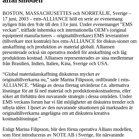
BOSTON, MASSACHUSETTES och NORRTÄLJE, Sverige –
17 juni, 2003 – ems-ALLIANCE höll en serie av evenemang
nyligen från den 9:de till den 13:e juni. Under evenemanget ”EMS
veckan”, träffade inhemska och internationella OEM’s (original
equipment manufacturers – originaltillverkare) EMS leverantörer
(tillverkare mot kontrakt) hos ems-ALLIANCE för diskus-sioner om
anskaffning och produktion av material globalt. Alliansen
presenterade också sin operativa modell för anskaffning och låg
produktions kostnad. Alliansen representerades av sina medlemmar
från Brasilien, Indien, Italien, Kina, Sverige och USA.
“Global materialanskaffning diskuteras mycket av
originaltillverkarna nu,” sade Marina Filipsson, ordförande i ems-
ALLIANCE. “Många av dessa företag utvärderar f.n. alternativa
lösningar för att få ned material och produktionskostnaderna, eller
söker att förbättra den nuvarande strategin i dessa områden. Under
EMS veckans forum har vi fått möjligheter att diskutera trender och
utbyta idéer. I ljuset av den nuvarande situationen på marknaden är
originaltillverkarna angelägna om att diskutera kreativa
kostnadslösningar.”
Enligt Marina Filipsson, blir den första operativa Allians modellen,
som först introduceras av NOTE AB i Sverige, för närvarande