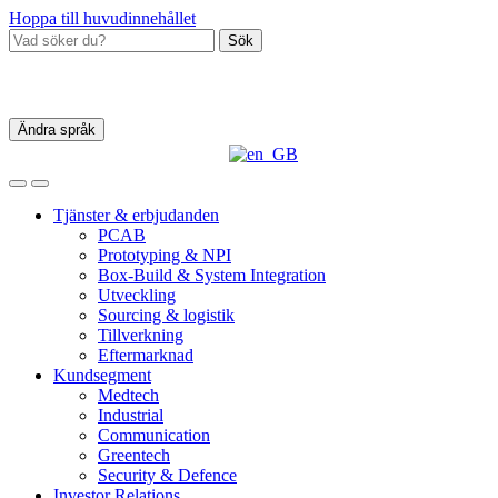
Hoppa till huvudinnehållet
Sök
Ändra språk
Tjänster & erbjudanden
PCAB
Prototyping & NPI
Box‑Build & System Integration
Utveckling
Sourcing & logistik
Tillverkning
Eftermarknad
Kundsegment
Medtech
Industrial
Communication
Greentech
Security & Defence
Investor Relations