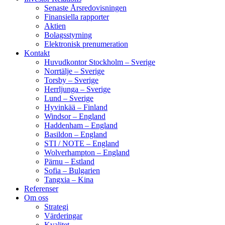
Senaste Årsredovisningen
Finansiella rapporter
Aktien
Bolagsstyrning
Elektronisk prenumeration
Kontakt
Huvudkontor Stockholm – Sverige
Norrtälje – Sverige
Torsby – Sverige
Herrljunga – Sverige
Lund – Sverige
Hyvinkää – Finland
Windsor – England
Haddenham – England
Basildon – England
STI / NOTE – England
Wolverhampton – England
Pärnu – Estland
Sofia – Bulgarien
Tangxia – Kina
Referenser
Om oss
Strategi
Värderingar
Kvalitet