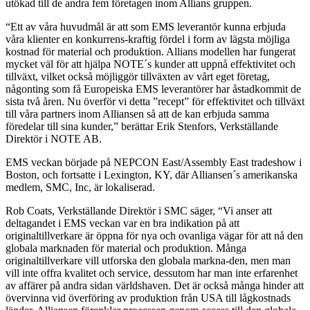
utökad till de andra fem företagen inom Allians gruppen.
“Ett av våra huvudmål är att som EMS leverantör kunna erbjuda
våra klienter en konkurrens-kraftig fördel i form av lägsta möjliga
kostnad för material och produktion. Allians modellen har fungerat
mycket väl för att hjälpa NOTE´s kunder att uppnå effektivitet och
tillväxt, vilket också möjliggör tillväxten av vårt eget företag,
någonting som få Europeiska EMS leverantörer har åstadkommit de
sista två åren. Nu överför vi detta ”recept” för effektivitet och tillväxt
till våra partners inom Alliansen så att de kan erbjuda samma
föredelar till sina kunder,” berättar Erik Stenfors, Verkställande
Direktör i NOTE AB.
EMS veckan började på NEPCON East/Assembly East tradeshow i
Boston, och fortsatte i Lexington, KY, där Alliansen´s amerikanska
medlem, SMC, Inc, är lokaliserad.
Rob Coats, Verkställande Direktör i SMC säger, “Vi anser att
deltagandet i EMS veckan var en bra indikation på att
originaltillverkare är öppna för nya och ovanliga vägar för att nå den
globala marknaden för material och produktion. Många
originaltillverkare vill utforska den globala markna-den, men man
vill inte offra kvalitet och service, dessutom har man inte erfarenhet
av affärer på andra sidan världshaven. Det är också många hinder att
övervinna vid överföring av produktion från USA till lågkostnads