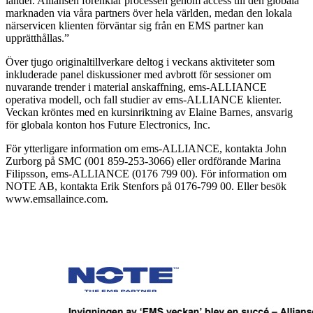
länder. Alliansen förenklar processen genom access till den globala
marknaden via våra partners över hela världen, medan den lokala
närservicen klienten förväntar sig från en EMS partner kan
upprätthållas.”
Över tjugo originaltillverkare deltog i veckans aktiviteter som
inkluderade panel diskussioner med avbrott för sessioner om
nuvarande trender i material anskaffning, ems-ALLIANCE
operativa modell, och fall studier av ems-ALLIANCE klienter.
Veckan kröntes med en kursinriktning av Elaine Barnes, ansvarig
för globala konton hos Future Electronics, Inc.
För ytterligare information om ems-ALLIANCE, kontakta John
Zurborg på SMC (001 859-253-3066) eller ordförande Marina
Filipsson, ems-ALLIANCE (0176 799 00). För information om
NOTE AB, kontakta Erik Stenfors på 0176-799 00. Eller besök
www.emsallaince.com.