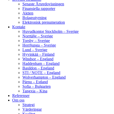
Senaste Årsredovisningen
Finansiella rapporter
Aktien
Bolagsstyrning
Elektronisk prenumeration
Kontakt
Huvudkontor Stockholm – Sverige
Norrtälje – Sverige
Torsby – Sverige
Herrljunga – Sverige
Lund – Sverige
Hyvinkää – Finland
Windsor – England
Haddenham – England
Basildon – England
STI / NOTE – England
Wolverhampton – England
Pärnu – Estland
Sofia – Bulgarien
Tangxia – Kina
Referenser
Om oss
Strategi
Värderingar
Kvalitet