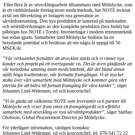
Efter flera år av utvecklingsarbete tillsammans med Mölnlycke, som
är ett världsledande företag inom medicinteknik, har NOTE tecknat
avtal om tillverkning av bolagets nya generation av
sårvårdsutrustning. Den nya produkten är lanserad på marknaden
och serietillverkningen av den kompletta produkten (box build) har
påbörjats hos NOTE i Torsby. Investeringar i modern renrumsteknik
har redan gjorts. Samarbetet med Mölnlycke bedöms ha en
betydande potential och beräknas att om några år uppgå till 50
MSEK/år.
”Vår verksamhet fortsätter att utvecklas starkt och vi vinner nya
kunder och projekt på ett övertygande vis. Det är även glädjande att
vår metodiska satsning inom medicinteknik, där det bland annat
ställs höga kvalitetskrav, når fortsatta framgångar. Vi är mycket
stolta över vårt samarbete med Mölnlycke och kommer göra vårt
yttersta för att bidra till fortsatt framgång för våra kunder”,
säger
Johannes Lind-Widestam, vd och koncernchef.
”Vi är glada att välkomna NOTE som leverantör och partner till
Mölnlycke och vi ser fram emot ett framgångsrikt och effektivt
samarbete med utveckling av nya sårvårdsprodukter”,
säger Staffan
Olofsson, Global Procurement Director på Mölnlycke.
För ytterligare information, vänligen kontakta:
Johannes Lind-Widestam, vd och koncernchef, tel. 070-541 72 22