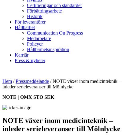
Certifieringar och standarder
Förbättringsarbete
Historik
För leverantörer
Hållbarhet
Communication On Progress
Medarbetare
Policyer
Hållbarhetsinspiration
Karriär
Press & nyheter
Hem
/
Pressmeddelande
/
NOTE växer inom medicinteknik –
inleder serieleveranser till Mölnlycke
NOTE | OMX STO SEK
NOTE växer inom medicinteknik –
inleder serieleveranser till Mölnlycke