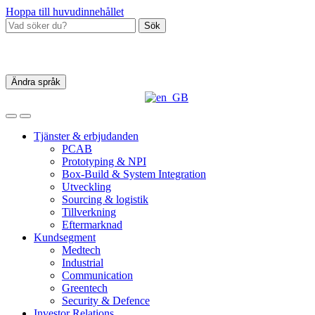
Hoppa till huvudinnehållet
Sök
Ändra språk
Tjänster & erbjudanden
PCAB
Prototyping & NPI
Box‑Build & System Integration
Utveckling
Sourcing & logistik
Tillverkning
Eftermarknad
Kundsegment
Medtech
Industrial
Communication
Greentech
Security & Defence
Investor Relations