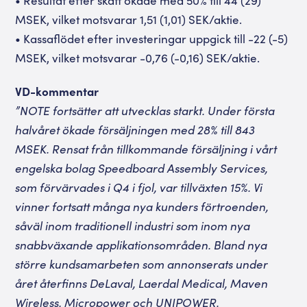
• Resultat efter skatt ökade med 50% till 44 (29)
MSEK, vilket motsvarar 1,51 (1,01) SEK/aktie.
• Kassaflödet efter investeringar uppgick till -22 (-5)
MSEK, vilket motsvarar -0,76 (-0,16)
SEK/aktie.
VD-kommentar
”NOTE fortsätter att utvecklas starkt. Under första
halvåret ökade försäljningen med 28% till 843
MSEK. Rensat från tillkommande försäljning i vårt
engelska bolag Speedboard Assembly Services,
som förvärvades i Q4 i fjol, var tillväxten 15%. Vi
vinner fortsatt många nya kunders förtroenden,
såväl inom traditionell industri som inom nya
snabbväxande applikationsområden. Bland nya
större kundsamarbeten som annonserats under
året återfinns DeLaval, Laerdal Medical, Maven
Wireless, Micropower och UNIPOWER.