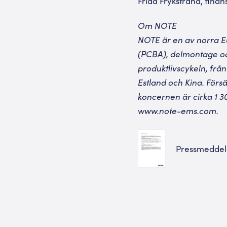
Frida Frykstrand, finan
Om NOTE
NOTE är en av norra Eu
(PCBA), delmontage oc
produktlivscykeln, från
Estland och Kina. Förs
koncernen är cirka 1 3
www.note-ems.com
.
Pressmedde