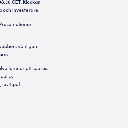
 08.30 CET. Klockan
 och investerare.
Presentationen
 webben, vänligen
are.
va lämnar att sparas.
 policy
_rev4.pdf