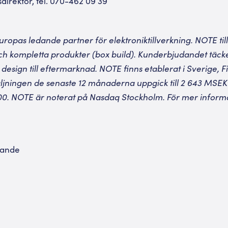
sdirektör, tel. 070-462 09 39
ropas ledande partner för elektroniktillverkning. NOTE till
h kompletta produkter (box build). Kunderbjudandet täck
 design till eftermarknad. NOTE finns etablerat i Sverige, F
äljningen de senaste 12 månaderna uppgick till 2 643 MSEK 
00. NOTE är noterat på Nasdaq Stockholm. För mer informa
lande