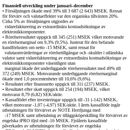
Finansiell utveckling under januari–december
• Försäljningen ökade med 39% till 3 687 (2 643) MSEK. Rensat
för förvärv och valutaeffekter var den organiska tillväxten 20%.
Cirka 5% av försäljningen utgjordes av
vidarefakturering av extraordinära kostnadsökningar av
elektronikkomponenter.
• Rörelseresultatet uppgick till 345 (251) MSEK vilket motsvarade
en rörelsemarginal om 9,3% (9,5%). Justerat för den befarade
kundförlusten om netto -15 MSEK, samt rensat för
valutaomvärderingar av rörelsetillgångar och -skulder i utländska
valutor samt vidarefakturering av extraordinära kostnadsökningar av
elektronikkomponenter väsentligen utan
marginal ökade det underliggande rörelseresultatet med 49% till
372 (249) MSEK. Motsvarande underliggande rörelsemarginal
ökade med 1,0 procentenheter till 10,6% (9,6%).
• Resultatet efter finansnetto uppgick till 311 (237) MSEK.
• Resultatet efter skatt uppgick till 254 (194) MSEK, vilket
motsvarar 8,79 (6,82) SEK/aktie.
• Kassaflödet efter investeringar uppgick till -31 (-142) MSEK,
vilket motsvarar -1,07 (-4,97) SEK/aktie. I årets kassaflöde ingår
utbetalningen för förvärvet av NOTE Herrljunga med
-17 MSEK samt utbetalning av tilläggsköpeskilling för förvärvet av
engelska iPRO ifjol med -16 MSEK. Fjolårets kassaflöde
påverkades av utbetalningen för förvärvet av engelska