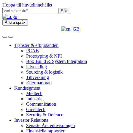
Hoppa till huvudinnehållet
Sök
Ändra språk
Tjänster & erbjudanden
PCAB
Prototyping & NPI
Box‑Build & System Integration
Utveckling
Sourcing & logistik
Tillverkning
Eftermarknad
Kundsegment
Medtech
Industrial
Communication
Greentech
Security & Defence
Investor Relations
Senaste Årsredovisningen
Finansiella rapporter