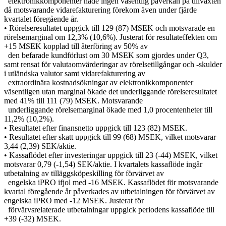
elektronikkomponenter hade ingen väsentlig påverkan på tillväxten
då motsvarande vidarefakturering förekom även under fjärde
kvartalet föregående år.
• Rörelseresultatet uppgick till 129 (87) MSEK och motsvarade en
rörelsemarginal om 12,3% (10,6%). Justerat för resultateffekten om
+15 MSEK kopplad till återföring av 50% av
den befarade kundförlust om 30 MSEK som gjordes under Q3,
samt rensat för valutaomvärderingar av rörelsetillgångar och -skulder
i utländska valutor samt vidarefakturering av
extraordinära kostnadsökningar av elektronikkomponenter
väsentligen utan marginal ökade det underliggande rörelseresultatet
med 41% till 111 (79) MSEK. Motsvarande
underliggande rörelsemarginal ökade med 1,0 procentenheter till
11,2% (10,2%).
• Resultatet efter finansnetto uppgick till 123 (82) MSEK.
• Resultatet efter skatt uppgick till 99 (68) MSEK, vilket motsvarar
3,44 (2,39) SEK/aktie.
• Kassaflödet efter investeringar uppgick till 23 (-44) MSEK, vilket
motsvarar 0,79 (-1,54) SEK/aktie. I kvartalets kassaflöde ingår
utbetalning av tilläggsköpeskilling för förvärvet av
engelska iPRO ifjol med -16 MSEK. Kassaflödet för motsvarande
kvartal föregående år påverkades av utbetalningen för förvärvet av
engelska iPRO med -12 MSEK. Justerat för
förvärvsrelaterade utbetalningar uppgick periodens kassaflöde till
+39 (-32) MSEK.