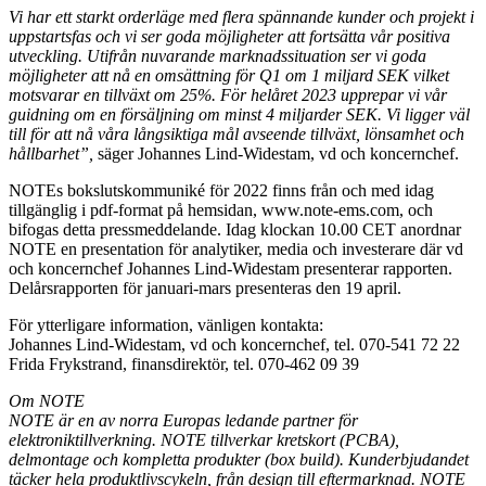
Vi har ett starkt orderläge med flera spännande kunder och projekt i
uppstartsfas och vi ser goda möjligheter att fortsätta vår positiva
utveckling. Utifrån nuvarande marknadssituation ser vi goda
möjligheter att nå en omsättning för Q1 om 1 miljard SEK vilket
motsvarar en tillväxt om 25%. För helåret 2023 upprepar vi vår
guidning om en försäljning om minst 4 miljarder SEK. Vi ligger väl
till för att nå våra långsiktiga mål avseende tillväxt, lönsamhet och
hållbarhet”,
säger Johannes Lind-Widestam, vd och koncernchef.
NOTEs bokslutskommuniké för 2022 finns från och med idag
tillgänglig i pdf-format på hemsidan, www.note-ems.com, och
bifogas detta pressmeddelande. Idag klockan 10.00 CET anordnar
NOTE en presentation för analytiker, media och investerare där vd
och koncernchef Johannes Lind-Widestam presenterar rapporten.
Delårsrapporten för januari-mars presenteras den 19 april.
För ytterligare information, vänligen kontakta:
Johannes Lind-Widestam, vd och koncernchef, tel. 070-541 72 22
Frida Frykstrand, finansdirektör, tel. 070-462 09 39
Om NOTE
NOTE är en av norra Europas ledande partner för
elektroniktillverkning. NOTE tillverkar kretskort (PCBA),
delmontage och kompletta produkter (box build). Kunderbjudandet
täcker hela produktlivscykeln, från design till eftermarknad. NOTE