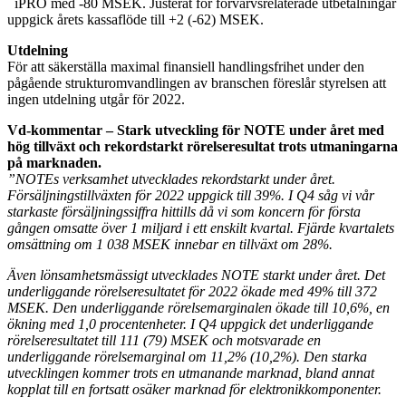
iPRO med -80 MSEK. Justerat för förvärvsrelaterade utbetalningar
uppgick årets kassaflöde till +2 (-62) MSEK.
Utdelning
För att säkerställa maximal finansiell handlingsfrihet under den
pågående strukturomvandlingen av branschen föreslår styrelsen att
ingen utdelning utgår för 2022.
Vd-kommentar – Stark utveckling för NOTE under året med
hög tillväxt och rekordstarkt rörelseresultat trots utmaningarna
på marknaden.
”NOTEs verksamhet utvecklades rekordstarkt under året.
Försäljningstillväxten för 2022 uppgick till 39%. I Q4 såg vi vår
starkaste försäljningssiffra hittills då vi som koncern för första
gången omsatte över 1 miljard i ett enskilt kvartal. Fjärde kvartalets
omsättning om 1 038 MSEK innebar en tillväxt om 28%.
Även lönsamhetsmässigt utvecklades NOTE starkt under året. Det
underliggande rörelseresultatet för 2022 ökade med 49% till 372
MSEK. Den underliggande rörelsemarginalen ökade till 10,6%, en
ökning med 1,0 procentenheter. I Q4 uppgick det underliggande
rörelseresultatet till 111 (79) MSEK och motsvarade en
underliggande rörelsemarginal om 11,2% (10,2%). Den starka
utvecklingen kommer trots en utmanande marknad, bland annat
kopplat till en fortsatt osäker marknad för elektronikkomponenter.