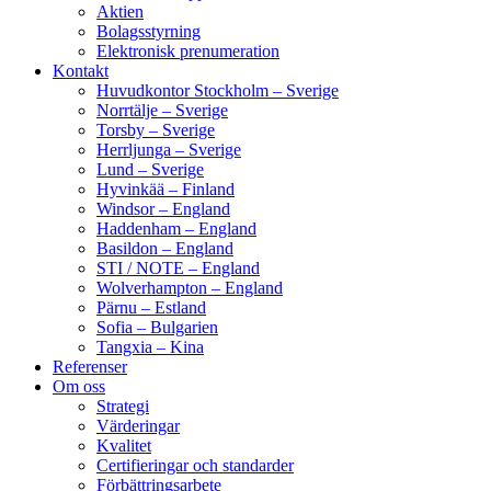
Aktien
Bolagsstyrning
Elektronisk prenumeration
Kontakt
Huvudkontor Stockholm – Sverige
Norrtälje – Sverige
Torsby – Sverige
Herrljunga – Sverige
Lund – Sverige
Hyvinkää – Finland
Windsor – England
Haddenham – England
Basildon – England
STI / NOTE – England
Wolverhampton – England
Pärnu – Estland
Sofia – Bulgarien
Tangxia – Kina
Referenser
Om oss
Strategi
Värderingar
Kvalitet
Certifieringar och standarder
Förbättringsarbete