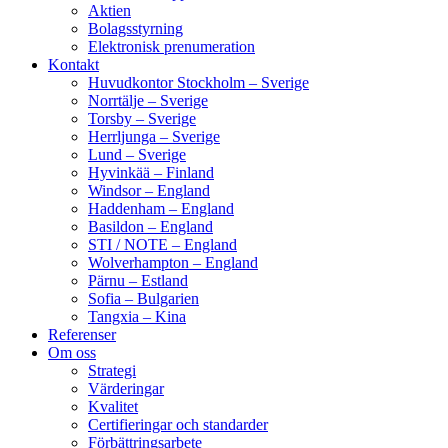
Aktien
Bolagsstyrning
Elektronisk prenumeration
Kontakt
Huvudkontor Stockholm – Sverige
Norrtälje – Sverige
Torsby – Sverige
Herrljunga – Sverige
Lund – Sverige
Hyvinkää – Finland
Windsor – England
Haddenham – England
Basildon – England
STI / NOTE – England
Wolverhampton – England
Pärnu – Estland
Sofia – Bulgarien
Tangxia – Kina
Referenser
Om oss
Strategi
Värderingar
Kvalitet
Certifieringar och standarder
Förbättringsarbete