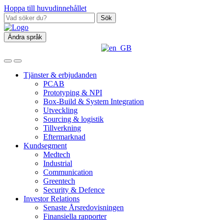
Hoppa till huvudinnehållet
Sök
Ändra språk
Tjänster & erbjudanden
PCAB
Prototyping & NPI
Box‑Build & System Integration
Utveckling
Sourcing & logistik
Tillverkning
Eftermarknad
Kundsegment
Medtech
Industrial
Communication
Greentech
Security & Defence
Investor Relations
Senaste Årsredovisningen
Finansiella rapporter