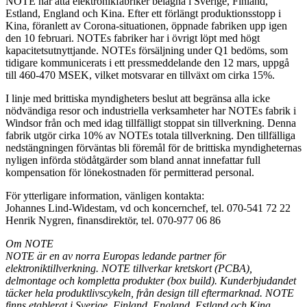
NOTE har åtta elektronikfabriker belägna i Sverige, Finland,
Estland, England och Kina. Efter ett förlängt produktionsstopp i
Kina, föranlett av Corona-situationen, öppnade fabriken upp igen
den 10 februari. NOTEs fabriker har i övrigt löpt med högt
kapacitetsutnyttjande. NOTEs försäljning under Q1 bedöms, som
tidigare kommunicerats i ett pressmeddelande den 12 mars, uppgå
till 460-470 MSEK, vilket motsvarar en tillväxt om cirka 15%.
I linje med brittiska myndigheters beslut att begränsa alla icke
nödvändiga resor och industriella verksamheter har NOTEs fabrik i
Windsor från och med idag tillfälligt stoppat sin tillverkning. Denna
fabrik utgör cirka 10% av NOTEs totala tillverkning. Den tillfälliga
nedstängningen förväntas bli föremål för de brittiska myndigheternas
nyligen införda stödåtgärder som bland annat innefattar full
kompensation för lönekostnaden för permitterad personal.
För ytterligare information, vänligen kontakta:
Johannes Lind-Widestam, vd och koncernchef, tel. 070-541 72 22
Henrik Nygren, finansdirektör, tel. 070-977 06 86
Om NOTE
NOTE är en av norra Europas ledande partner för
elektroniktillverkning. NOTE tillverkar kretskort (PCBA),
delmontage och kompletta produkter (box build). Kunderbjudandet
täcker hela produktlivscykeln, från design till eftermarknad. NOTE
finns etablerat i Sverige, Finland, England, Estland och Kina.