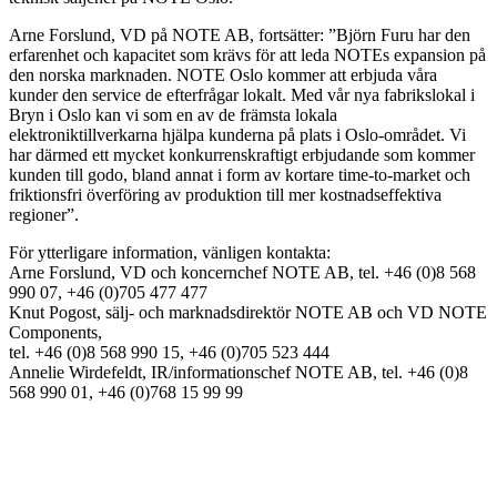
Arne Forslund, VD på NOTE AB, fortsätter: ”Björn Furu har den
erfarenhet och kapacitet som krävs för att leda NOTEs expansion på
den norska marknaden. NOTE Oslo kommer att erbjuda våra
kunder den service de efterfrågar lokalt. Med vår nya fabrikslokal i
Bryn i Oslo kan vi som en av de främsta lokala
elektroniktillverkarna hjälpa kunderna på plats i Oslo-området. Vi
har därmed ett mycket konkurrenskraftigt erbjudande som kommer
kunden till godo, bland annat i form av kortare time-to-market och
friktionsfri överföring av produktion till mer kostnadseffektiva
regioner”.
För ytterligare information, vänligen kontakta:
Arne Forslund, VD och koncernchef NOTE AB, tel. +46 (0)8 568
990 07, +46 (0)705 477 477
Knut Pogost, sälj- och marknadsdirektör NOTE AB och VD NOTE
Components,
tel. +46 (0)8 568 990 15, +46 (0)705 523 444
Annelie Wirdefeldt, IR/informationschef NOTE AB, tel. +46 (0)8
568 990 01, +46 (0)768 15 99 99