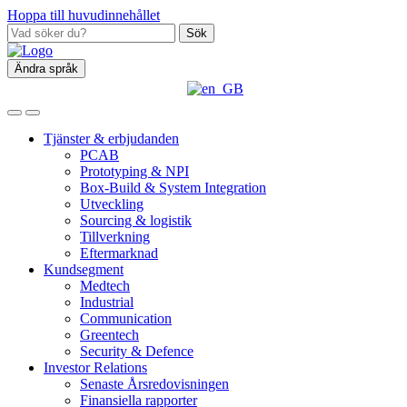
Hoppa till huvudinnehållet
Sök
Ändra språk
Tjänster & erbjudanden
PCAB
Prototyping & NPI
Box‑Build & System Integration
Utveckling
Sourcing & logistik
Tillverkning
Eftermarknad
Kundsegment
Medtech
Industrial
Communication
Greentech
Security & Defence
Investor Relations
Senaste Årsredovisningen
Finansiella rapporter