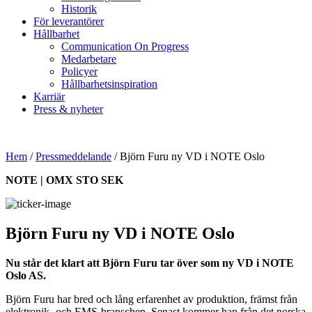
Historik
För leverantörer
Hållbarhet
Communication On Progress
Medarbetare
Policyer
Hållbarhetsinspiration
Karriär
Press & nyheter
Hem
/
Pressmeddelande
/
Björn Furu ny VD i NOTE Oslo
NOTE | OMX STO SEK
Björn Furu ny VD i NOTE Oslo
Nu står det klart att Björn Furu tar över som ny VD i NOTE
Oslo AS.
Björn Furu har bred och lång erfarenhet av produktion, främst från
elektronik- och EMS-branschen. Senast kommer han från det norska