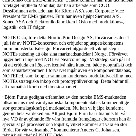
företaget Snøhetta Modular, där han arbetade som COO.
Dessförinnan arbetade han för Kitron ASA som Corporate Vice
President för EMS-tjänster. Furu har även hjälpt Siemens A/S,
Sonec ASA och Elektronikkfabrikken i Oslo med produktions-,
logistik- och IT-frågor.
NOTE Oslo, före detta Nordic-PrintDesign AS, förvärvades den 1
juli i år av NOTE-koncernen och erbjuder spjutspetskompetens
inom mönsterkortsdesign. Förvärvet utgjorde ett viktigt steg i
NOTEs satsning att öka sina marknadsandelar i Norge. Förvärvet
ligger helt i linje med NOTEs NearcourcingTM strategi som går ut
på att erbjuda en hög servicenivå nära kunden, både geografiskt och
som samarbetspartner. I förvärvet ingår även en komponentdatabas,
NOTEfied, som kopplar samman kundernas produktutveckling med
NOTEs strategiska inköp och prototyptillverkning. Detta bidrar till
att dramatiskt korta ned time-to-market.
”Björn Furus gedigna erfaranhet av den norska EMS-marknaden
tillsammans med vår dynamiska komponentdatabas kommer att ge
stor genomslagskraft på marknaden. Nu kan vi hjälpa kunderna
genom hela värdekedjan. Att just Björn Furu har utnämnts till vår
nya VD är avgörande för våra framtida framgångar eftersom han är
specialist på processer och logistik, vilket kommer att vara en stor
fördel för vår verksamhet” kommenterar Anders G. Johansen,
teknisk säljchef på NOTE Oslo.