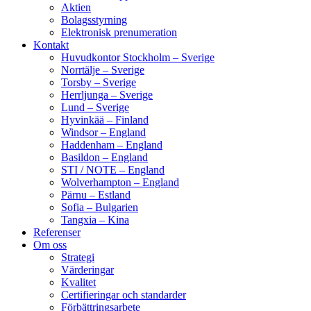
Aktien
Bolagsstyrning
Elektronisk prenumeration
Kontakt
Huvudkontor Stockholm – Sverige
Norrtälje – Sverige
Torsby – Sverige
Herrljunga – Sverige
Lund – Sverige
Hyvinkää – Finland
Windsor – England
Haddenham – England
Basildon – England
STI / NOTE – England
Wolverhampton – England
Pärnu – Estland
Sofia – Bulgarien
Tangxia – Kina
Referenser
Om oss
Strategi
Värderingar
Kvalitet
Certifieringar och standarder
Förbättringsarbete