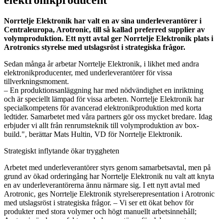
Norrtelje Elektronik har valt en av sina underleverantörer i
Centraleuropa, Arotronic, till så kallad preferred supplier av
volymproduktion. Ett nytt avtal ger Norrtelje Elektronik plats i
Arotronics styrelse med utslagsröst i strategiska frågor.
Sedan många år arbetar Norrtelje Elektronik, i likhet med andra
elektronikproducenter, med underleverantörer för vissa
tillverkningsmoment.
– En produktionsanläggning har med nödvändighet en inriktning
och är speciellt lämpad för vissa arbeten. Norrtelje Elektronik har
specialkompetens för avancerad elektronikproduktion med korta
ledtider. Samarbetet med våra partners gör oss mycket bredare. Idag
erbjuder vi allt från renrumsteknik till volymproduktion av box-
build.", berättar Mats Hultin, VD för Norrtelje Elektronik.
Strategiskt inflytande ökar tryggheten
Arbetet med underleverantörer styrs genom samarbetsavtal, men på
grund av ökad orderingång har Norrtelje Elektronik nu valt att knyta
en av underleverantörerna ännu närmare sig. I ett nytt avtal med
Arotronic, ges Norrtelje Elektronik styrelserepresentation i Arotronic
med utslagsröst i strategiska frågor. – Vi ser ett ökat behov för
produkter med stora volymer och högt manuellt arbetsinnehåll;