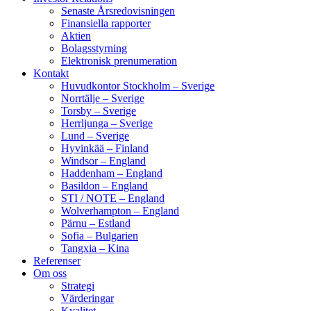
Senaste Årsredovisningen
Finansiella rapporter
Aktien
Bolagsstyrning
Elektronisk prenumeration
Kontakt
Huvudkontor Stockholm – Sverige
Norrtälje – Sverige
Torsby – Sverige
Herrljunga – Sverige
Lund – Sverige
Hyvinkää – Finland
Windsor – England
Haddenham – England
Basildon – England
STI / NOTE – England
Wolverhampton – England
Pärnu – Estland
Sofia – Bulgarien
Tangxia – Kina
Referenser
Om oss
Strategi
Värderingar
Kvalitet