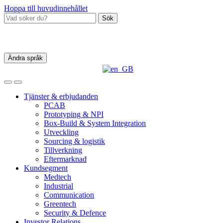
Hoppa till huvudinnehållet
Sök
Ändra språk
Tjänster & erbjudanden
PCAB
Prototyping & NPI
Box‑Build & System Integration
Utveckling
Sourcing & logistik
Tillverkning
Eftermarknad
Kundsegment
Medtech
Industrial
Communication
Greentech
Security & Defence
Investor Relations