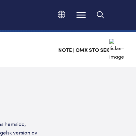
Ändra språk
NOTE | OMX STO SEK
ns hemsida,
elsk version av