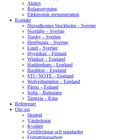
Aktien
Bolagsstyrning
Elektronisk prenumeration
Kontakt
Huvudkontor Stockholm – Sverige
Norrtälje – Sverige
Torsby – Sverige
Herrljunga – Sverige
Lund – Sverige
Hyvinkää – Finland
Windsor – England
Haddenham – England
Basildon – England
STI / NOTE – England
Wolverhampton – England
Pärnu – Estland
Sofia – Bulgarien
Tangxia – Kina
Referenser
Om oss
Strategi
Värderingar
Kvalitet
Certifieringar och standarder
Förbättringsarbete