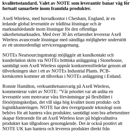
kvalitetsstandard. Valet av NOTE som leverantör banar väg för
fortsatt samarbete inom framtida produkter.
Axell Wireless, med huvudkontor i Chesham, England, är en
ledande global leverantör av trådlösa lösningar och är
marknadsledande inom lösningar för den offentliga
säkerhetsmarknaden. Med över 30 års erfarenhet levererar Axell
Wireless avancerade lösningar med oändliga möjligheter understött
av ett utomordentligt serviceengagemang.
NOTEs Nearsourcingstrategi möjliggör att kundkontakt och
kundrelation sköts via NOTEs brittiska anläggning i Stonehouse,
samtidigt som Axell Wireless uppnår konkurrensfördelar genom att
tillverkningen sker i ett av NOTEs Industrial Plants. PCB-
kretskorten kommer att tillverkas i NOTEs anläggning i Estland.
Ronnie Hamilton, verksamhetsansvarig på Axell Wireless,
kommenterar valet av NOTE: ”Vår prioritet var att anlita en
leverantör som motsvarar våra förväntningar på flexibilitet i
försörjningskedjan, det vill säga hög kvalitet inom produkt- och
logistikhanteringen. NOTE har den övergripande teknologi som
behövs för att hantera våra produkter, samtidigt som bra arbetsrutiner
skapar förtroende för att Axell Wireless krav på högkvalitativa
produkter kan tillgodoses genomgående. Det är också positivt att
NOTE UK kan hantera och leverera produkter direkt från