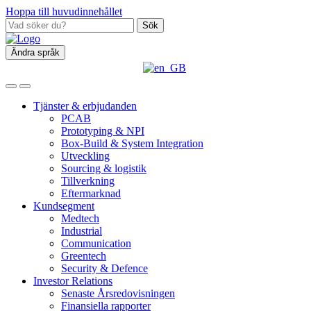
Hoppa till huvudinnehållet
Sök
Ändra språk
Tjänster & erbjudanden
PCAB
Prototyping & NPI
Box‑Build & System Integration
Utveckling
Sourcing & logistik
Tillverkning
Eftermarknad
Kundsegment
Medtech
Industrial
Communication
Greentech
Security & Defence
Investor Relations
Senaste Årsredovisningen
Finansiella rapporter