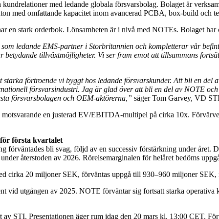
undrelationer med ledande globala försvarsbolag. Bolaget är verksamt
nton med omfattande kapacitet inom avancerad PCBA, box‑build och te
 en stark orderbok. Lönsamheten är i nivå med NOTEs. Bolaget har ci
n som ledande EMS‑partner i Storbritannien och kompletterar vår befintl
betydande tillväxtmöjligheter. Vi ser fram emot att tillsammans fortsät
 starka förtroende vi byggt hos ledande försvarskunder. Att bli en del a
rnationell försvarsindustri. Jag är glad över att bli en del av NOTE och
största försvarsbolagen och OEM‑aktörerna,”
säger Tom Garvey, VD STI
is, motsvarande en justerad EV/EBITDA-multipel på cirka 10x. Förvärve
ör första kvartalet
rväntades bli svag, följd av en successiv förstärkning under året. De
under återstoden av 2026. Rörelsemarginalen för helåret bedöms uppgå 
ed cirka 20 miljoner SEK, förväntas uppgå till 930–960 miljoner SEK,
nt vid utgången av 2025. NOTE förväntar sig fortsatt starka operativa 
t av STI. Presentationen äger rum idag den 20 mars kl. 13:00 CET. För