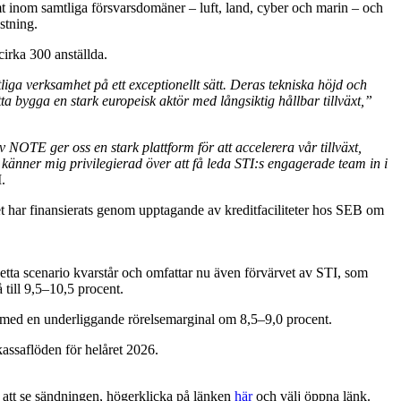
 inom samtliga försvarsdomäner – luft, land, cyber och marin – och
stning.
rka 300 anställda.
iga verksamhet på ett exceptionellt sätt. Deras tekniska höjd och
ta bygga en stark europeisk aktör med långsiktig hållbar tillväxt,”
v NOTE ger oss en stark plattform för att accelerera vår tillväxt,
 känner mig privilegierad över att få leda STI:s engagerade team in i
.
t har finansierats genom upptagande av kreditfaciliteter hos SEB om
tta scenario kvarstår och omfattar nu även förvärvet av STI, som
till 9,5–10,5 procent.
 med en underliggande rörelsemarginal om 8,5–9,0 procent.
kassaflöden för helåret 2026.
 att se sändningen, högerklicka på länken
här
och välj öppna länk.