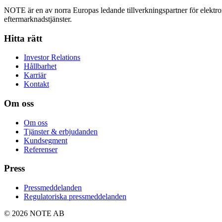
NOTE är en av norra Europas ledande tillverkningspartner för elektroni
eftermarknadstjänster.
Hitta rätt
Investor Relations
Hållbarhet
Karriär
Kontakt
Om oss
Om oss
Tjänster & erbjudanden
Kundsegment
Referenser
Press
Pressmeddelanden
Regulatoriska pressmeddelanden
© 2026 NOTE AB