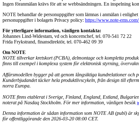
Ingen föranmälan krävs för att se webbsändningen. En inspelning kom
NOTE behandlar de personuppgifter som lämnas i anmälan i enlighet m
personuppgifter i bolagets Privacy policy:
https://www.note-ems.com
För ytterligare information, vänligen kontakta:
Johannes Lind-Widestam, vd och koncernchef, tel. 070-541 72 22
Frida Frykstrand, finansdirektör, tel. 070-462 09 39
Om NOTE
NOTE tillverkar kretskort (PCBA), delmontage och kompletta produkter
finns till exempel i komplexa system för elektronisk styrning, övervak
Affärsmodellen bygger på att genom långsiktiga kundrelationer och pa
Kunderbjudandet täcker hela produktlivscykeln, från design till eft
norra Europa.
NOTE finns etablerat i Sverige, Finland, England, Estland, Bulgari
noterat på Nasdaq Stockholm. För mer information, vänligen besök
Denna information är sådan information som NOTE AB (publ) är skyl
för offentliggörande den 2026-03-20 08:00 CET.