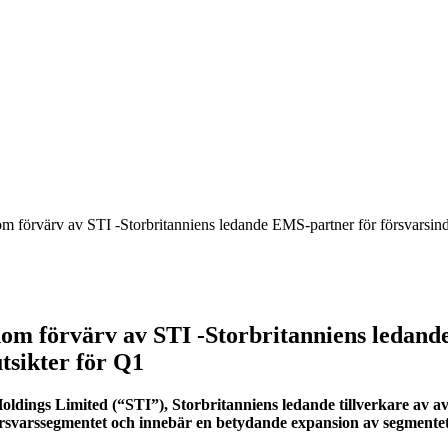
 förvärv av STI -Storbritanniens ledande EMS-partner för försvarsindus
om förvärv av STI -Storbritanniens ledande
tsikter för Q1
dings Limited (“STI”), Storbritanniens ledande tillverkare av ava
försvarssegmentet och innebär en betydande expansion av segmente