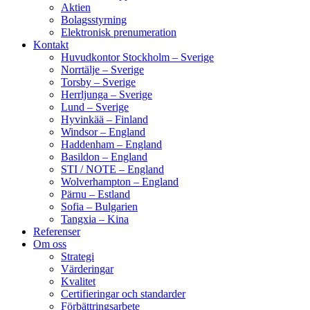
Aktien
Bolagsstyrning
Elektronisk prenumeration
Kontakt
Huvudkontor Stockholm – Sverige
Norrtälje – Sverige
Torsby – Sverige
Herrljunga – Sverige
Lund – Sverige
Hyvinkää – Finland
Windsor – England
Haddenham – England
Basildon – England
STI / NOTE – England
Wolverhampton – England
Pärnu – Estland
Sofia – Bulgarien
Tangxia – Kina
Referenser
Om oss
Strategi
Värderingar
Kvalitet
Certifieringar och standarder
Förbättringsarbete