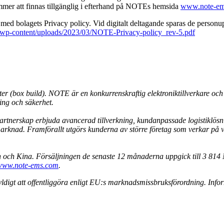
mer att finnas tillgänglig i efterhand på NOTEs hemsida
www.note-e
ed bolagets Privacy policy. Vid digitalt deltagande sparas de person
/wp-content/uploads/2023/03/NOTE-Privacy-policy_rev-5.pdf
 (box build). NOTE är en konkurrenskraftig elektroniktillverkare och e
ning och säkerhet.
rtnerskap erbjuda avancerad tillverkning, kundanpassade logistiklösnin
ermarknad. Framförallt utgörs kunderna av större företag som verkar på
en och Kina. Försäljningen de senaste 12 månaderna uppgick till 3 81
www.note-ems.com
.
digt att offentliggöra enligt EU:s marknadsmissbruksförordning. Inf