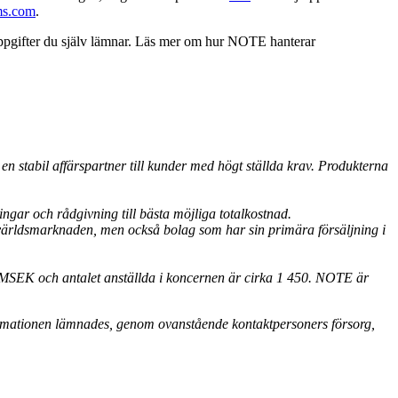
ms.com
.
uppgifter du själv lämnar. Läs mer om hur NOTE hanterar
n stabil affärspartner till kunder med högt ställda krav. Produkterna
gar och rådgivning till bästa möjliga totalkostnad.
 världsmarknaden, men också bolag som har sin primära försäljning i
4 MSEK och antalet anställda i koncernen är cirka 1 450. NOTE är
ormationen lämnades, genom ovanstående kontaktpersoners försorg,