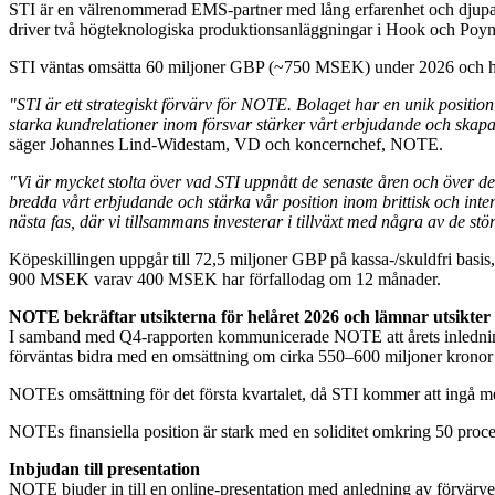
STI är en välrenommerad EMS‑partner med lång erfarenhet och djupa k
driver två högteknologiska produktionsanläggningar i Hook och Poy
STI väntas omsätta 60 miljoner GBP (~750 MSEK) under 2026 och har
"STI är ett strategiskt förvärv för NOTE. Bolaget har en unik positio
starka kundrelationer inom försvar stärker vårt erbjudande och skapar 
säger Johannes Lind‑Widestam, VD och koncernchef, NOTE.
"Vi är mycket stolta över vad STI uppnått de senaste åren och över det
bredda vårt erbjudande och stärka vår position inom brittisk och inte
nästa fas, där vi tillsammans investerar i tillväxt med några av de 
Köpeskillingen uppgår till 72,5 miljoner GBP på kassa-/skuldfri bas
900 MSEK varav 400 MSEK har förfallodag om 12 månader.
NOTE bekräftar utsikterna för helåret 2026 och lämnar utsikter f
I samband med Q4-rapporten kommunicerade NOTE att årets inledning fö
förväntas bidra med en omsättning om cirka 550–600 miljoner kronor 
NOTEs omsättning för det första kvartalet, då STI kommer att ingå m
NOTEs finansiella position är stark med en soliditet omkring 50 proce
Inbjudan till presentation
NOTE bjuder in till en online-presentation med anledning av förvärve