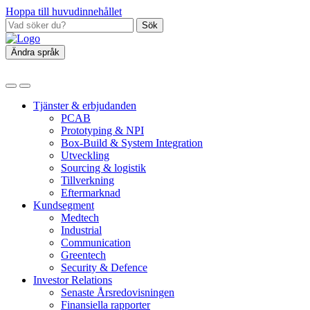
Hoppa till huvudinnehållet
Sök
Ändra språk
Tjänster & erbjudanden
PCAB
Prototyping & NPI
Box‑Build & System Integration
Utveckling
Sourcing & logistik
Tillverkning
Eftermarknad
Kundsegment
Medtech
Industrial
Communication
Greentech
Security & Defence
Investor Relations
Senaste Årsredovisningen
Finansiella rapporter