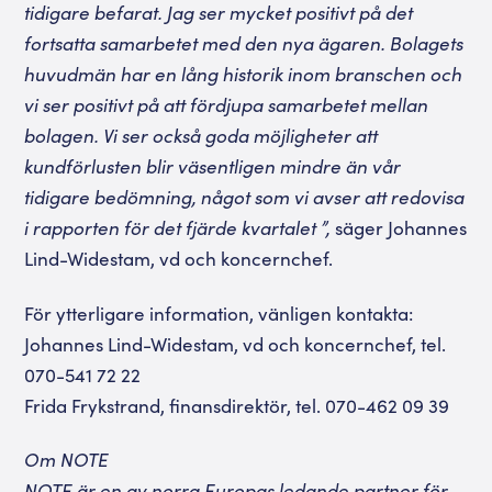
tidigare befarat. Jag ser mycket positivt på det
fortsatta samarbetet med den nya ägaren. Bolagets
huvudmän har en lång historik inom branschen och
vi ser positivt på att fördjupa samarbetet mellan
bolagen. Vi ser också goda möjligheter att
kundförlusten blir väsentligen mindre än vår
tidigare bedömning, något som vi avser att redovisa
i rapporten för det fjärde kvartalet
”,
säger
Johannes
Lind-Widestam
, vd och koncernchef.
För ytterligare information, vänligen kontakta:
Johannes Lind-Widestam, vd och koncernchef, tel.
070-541 72 22
Frida Frykstrand, finansdirektör, tel. 070-462 09 39
Om NOTE
NOTE är en av norra Europas ledande partner för