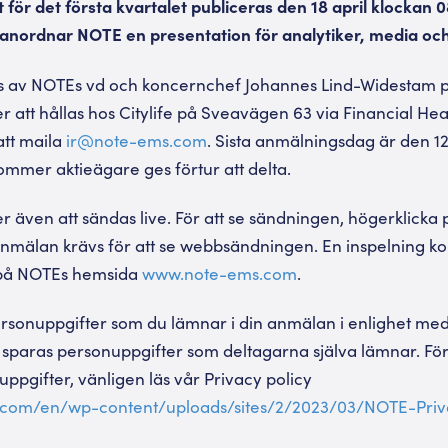
för det första kvartalet publiceras den 18 april klockan 
nordnar NOTE en presentation för analytiker, media och
s av NOTEs vd och koncernchef Johannes Lind-Widestam p
att hållas hos Citylife på Sveavägen 63 via Financial Hea
tt maila
ir@note-ems.com
. Sista anmälningsdag är den 1
kommer aktieägare ges förtur att delta.
även att sändas live. För att se sändningen, högerklicka 
anmälan krävs för att se webbsändningen. En inspelning k
d på NOTEs hemsida
www.note-ems.com
.
sonuppgifter som du lämnar i din anmälan i enlighet med 
t sparas personuppgifter som deltagarna själva lämnar. För
pgifter, vänligen läs vår Privacy policy
.com/en/wp-content/uploads/sites/2/2023/03/NOTE-Priv