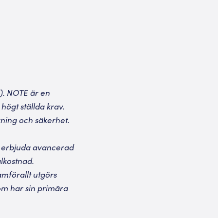
d). NOTE är en
högt ställda krav.
kning och säkerhet.
p erbjuda avancerad
alkostnad.
amförallt utgörs
om har sin primära