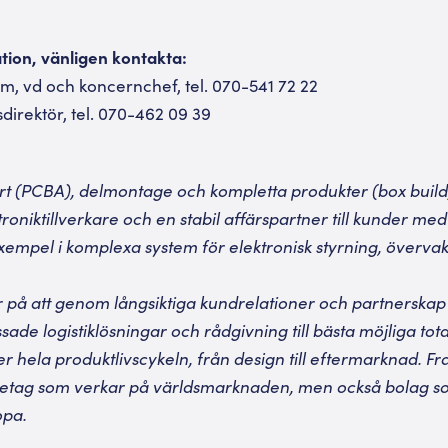
ation, vänligen kontakta:
, vd och koncernchef, tel. 070-541 72 22
sdirektör, tel. 070-462 09 39
ort (PCBA), delmontage och kompletta produkter (box buil
roniktillverkare och en stabil affärspartner till kunder med 
 exempel i komplexa system för elektronisk styrning, överva
 på att genom långsiktiga kundrelationer och partnerska
sade logistiklösningar och rådgivning till bästa möjliga tot
 hela produktlivscykeln, från design till eftermarknad. Fr
retag som verkar på världsmarknaden, men också bolag s
opa.