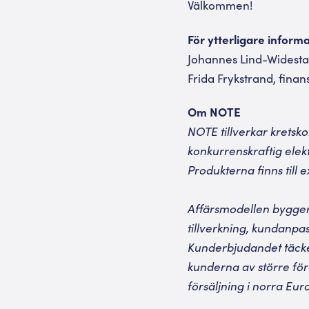
Välkommen!
För ytterligare inform
Johannes Lind-Widestam
Frida Frykstrand, finan
Om NOTE
NOTE tillverkar kretsk
konkurrenskraftig elekt
Produkterna finns till
Affärsmodellen bygger
tillverkning, kundanpas
Kunderbjudandet täcker
kunderna av större fö
försäljning i norra Eur