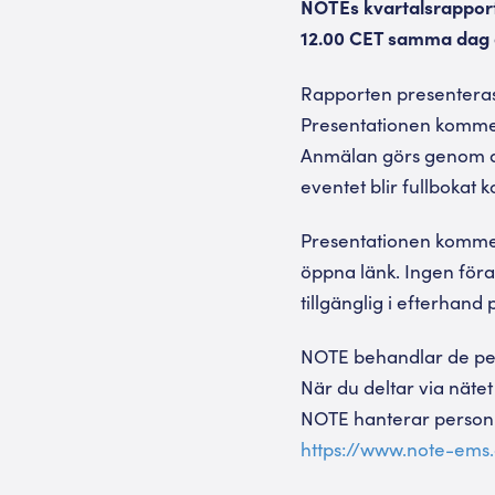
NOTEs kvartalsrapport 
12.00 CET samma dag a
Rapporten presentera
Presentationen kommer 
Anmälan görs genom a
eventet blir fullbokat 
Presentationen kommer 
öppna länk. Ingen för
tillgänglig i efterhan
NOTE behandlar de per
När du deltar via näte
NOTE hanterar personup
https://www.note-ems