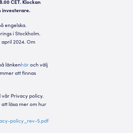
08.00 CET. Klockan
 investerare.
å engelska.
rings i Stockholm.
2 april 2024. Om
på länken
här
och välj
ommer att finnas
vår Privacy policy.
 att läsa mer om hur
acy-policy_rev-5.pdf