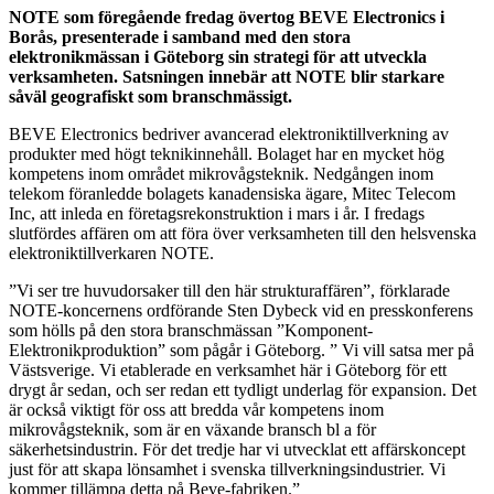
NOTE som föregående fredag övertog BEVE Electronics i
Borås, presenterade i samband med den stora
elektronikmässan i Göteborg sin strategi för att utveckla
verksamheten. Satsningen innebär att NOTE blir starkare
såväl geografiskt som branschmässigt.
BEVE Electronics bedriver avancerad elektroniktillverkning av
produkter med högt teknikinnehåll. Bolaget har en mycket hög
kompetens inom området mikrovågsteknik. Nedgången inom
telekom föranledde bolagets kanadensiska ägare, Mitec Telecom
Inc, att inleda en företagsrekonstruktion i mars i år. I fredags
slutfördes affären om att föra över verksamheten till den helsvenska
elektroniktillverkaren NOTE.
”Vi ser tre huvudorsaker till den här strukturaffären”, förklarade
NOTE-koncernens ordförande Sten Dybeck vid en presskonferens
som hölls på den stora branschmässan ”Komponent-
Elektronikproduktion” som pågår i Göteborg. ” Vi vill satsa mer på
Västsverige. Vi etablerade en verksamhet här i Göteborg för ett
drygt år sedan, och ser redan ett tydligt underlag för expansion. Det
är också viktigt för oss att bredda vår kompetens inom
mikrovågsteknik, som är en växande bransch bl a för
säkerhetsindustrin. För det tredje har vi utvecklat ett affärskoncept
just för att skapa lönsamhet i svenska tillverkningsindustrier. Vi
kommer tillämpa detta på Beve-fabriken.”