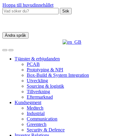
Hoppa till huvudinnehållet
Sök
Ändra språk
Tjänster & erbjudanden
PCAB
Prototyping & NPI
Box‑Build & System Integration
Utveckling
Sourcing & logistik
Tillverkning
Eftermarknad
Kundsegment
Medtech
Industrial
Communication
Greentech
Security & Defence
Investor Relations