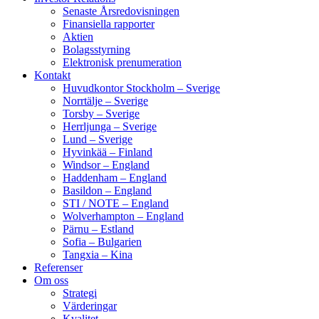
Senaste Årsredovisningen
Finansiella rapporter
Aktien
Bolagsstyrning
Elektronisk prenumeration
Kontakt
Huvudkontor Stockholm – Sverige
Norrtälje – Sverige
Torsby – Sverige
Herrljunga – Sverige
Lund – Sverige
Hyvinkää – Finland
Windsor – England
Haddenham – England
Basildon – England
STI / NOTE – England
Wolverhampton – England
Pärnu – Estland
Sofia – Bulgarien
Tangxia – Kina
Referenser
Om oss
Strategi
Värderingar
Kvalitet