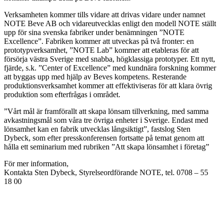
Verksamheten kommer tills vidare att drivas vidare under namnet
NOTE Beve AB och vidareutvecklas enligt den modell NOTE ställt
upp för sina svenska fabriker under benämningen ”NOTE
Excellence”. Fabriken kommer att utveckas på två fronter: en
prototypverksamhet, ”NOTE Lab” kommer att etableras för att
försörja västra Sverige med snabba, högklassiga prototyper. Ett nytt,
fjärde, s.k. ”Center of Excellence” med kundnära forskning kommer
att byggas upp med hjälp av Beves kompetens. Resterande
produktionsverksamhet kommer att effektiviseras för att klara övrig
produktion som efterfrågas i området.
”Vårt mål är framförallt att skapa lönsam tillverkning, med samma
avkastningsmål som våra tre övriga enheter i Sverige. Endast med
lönsamhet kan en fabrik utvecklas långsiktigt”, fastslog Sten
Dybeck, som efter presskonferensen fortsatte på temat genom att
hålla ett seminarium med rubriken ”Att skapa lönsamhet i företag”
För mer information,
Kontakta Sten Dybeck, Styrelseordförande NOTE, tel. 0708 – 55
18 00