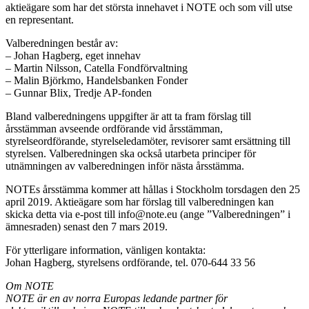
aktieägare som har det största innehavet i NOTE och som vill utse
en representant.
Valberedningen består av:
– Johan Hagberg, eget innehav
– Martin Nilsson, Catella Fondförvaltning
– Malin Björkmo, Handelsbanken Fonder
– Gunnar Blix, Tredje AP-fonden
Bland valberedningens uppgifter är att ta fram förslag till
årsstämman avseende ordförande vid årsstämman,
styrelseordförande, styrelseledamöter, revisorer samt ersättning till
styrelsen. Valberedningen ska också utarbeta principer för
utnämningen av valberedningen inför nästa årsstämma.
NOTEs årsstämma kommer att hållas i Stockholm torsdagen den 25
april 2019. Aktieägare som har förslag till valberedningen kan
skicka detta via e-post till info@note.eu (ange ”Valberedningen” i
ämnesraden) senast den 7 mars 2019.
För ytterligare information, vänligen kontakta:
Johan Hagberg, styrelsens ordförande, tel. 070-644 33 56
Om NOTE
NOTE är en av norra Europas ledande partner för