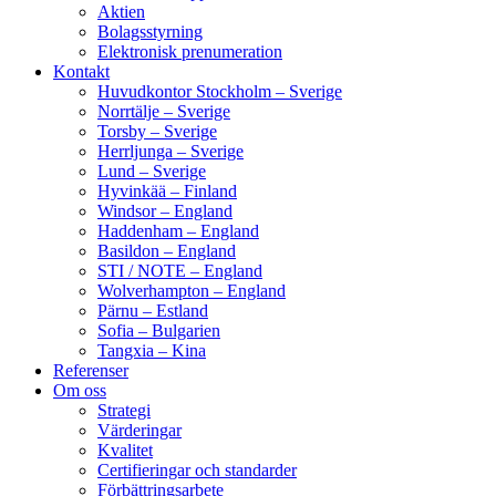
Aktien
Bolagsstyrning
Elektronisk prenumeration
Kontakt
Huvudkontor Stockholm – Sverige
Norrtälje – Sverige
Torsby – Sverige
Herrljunga – Sverige
Lund – Sverige
Hyvinkää – Finland
Windsor – England
Haddenham – England
Basildon – England
STI / NOTE – England
Wolverhampton – England
Pärnu – Estland
Sofia – Bulgarien
Tangxia – Kina
Referenser
Om oss
Strategi
Värderingar
Kvalitet
Certifieringar och standarder
Förbättringsarbete