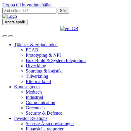
Hoppa till huvudinnehållet
Sök
Ändra språk
Tjänster & erbjudanden
PCAB
Prototyping & NPI
Box‑Build & System Integration
Utveckling
Sourcing & logistik
Tillverkning
Eftermarknad
Kundsegment
Medtech
Industrial
Communication
Greentech
Security & Defence
Investor Relations
Senaste Årsredovisningen
Finansiella rapporter