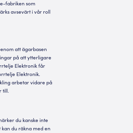
lje-fabriken som
ärks avsevärt i vår roll
t genom att ägarbasen
ingar på att ytterligare
telje Elektronik får
rrtelje Elektronik.
kling arbetar vidare på
till.
 märker du kanske inte
vt kan du räkna med en