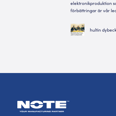
elektronikproduktion s
förbättringar är vår le
hultin dybeck