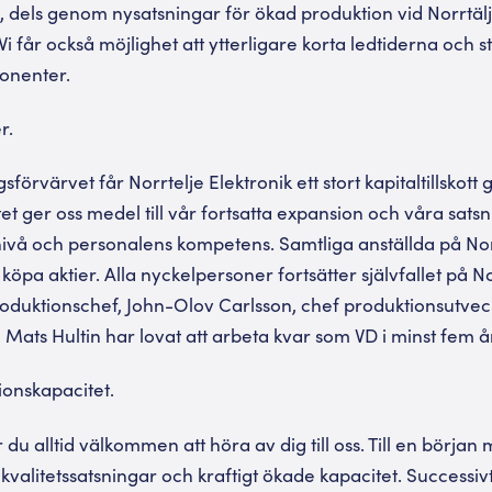
k, dels genom nysatsningar för ökad produktion vid Norrtä
i får också möjlighet att ytterligare korta ledtiderna och st
onenter.
r.
örvärvet får Norrtelje Elektronik ett stort kapitaltillskot
tet ger oss medel till vår fortsatta expansion och våra satsn
ivå och personalens kompetens. Samtliga anställda på Norr
köpa aktier. Alla nyckelpersoner fortsätter självfallet på No
oduktionschef, John-Olov Carlsson, chef produktionsutvec
Mats Hultin har lovat att arbeta kvar som VD i minst fem år 
onskapacitet.
du alltid välkommen att höra av dig till oss. Till en början
kvalitetssatsningar och kraftigt ökade kapacitet. Successi