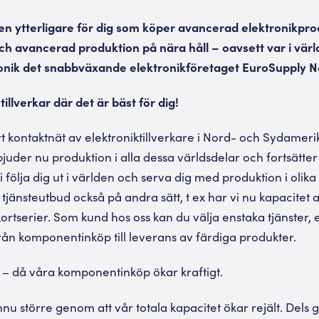
cen ytterligare för dig som köper avancerad elektronikpro
ch avancerad produktion på nära håll – oavsett var i vär
ronik det snabbväxande elektronikföretaget EuroSupply N
tillverkar där det är bäst för dig!
rt kontaktnät av elektroniktillverkare i Nord- och Sydamer
bjuder nu produktion i alla dessa världsdelar och fortsätter 
 följa dig ut i världen och serva dig med produktion i olik
 tjänsteutbud också på andra sätt, t ex har vi nu kapacitet
kortserier. Som kund hos oss kan du välja enstaka tjänster, e
 från komponentinköp till leverans av färdiga produkter.
g – då våra komponentinköp ökar kraftigt.
 ännu större genom att vår totala kapacitet ökar rejält. Dels