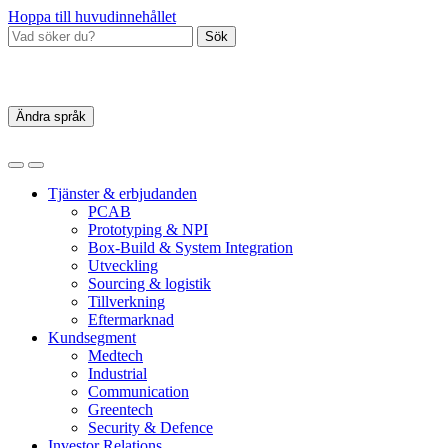
Hoppa till huvudinnehållet
Sök
Ändra språk
Tjänster & erbjudanden
PCAB
Prototyping & NPI
Box‑Build & System Integration
Utveckling
Sourcing & logistik
Tillverkning
Eftermarknad
Kundsegment
Medtech
Industrial
Communication
Greentech
Security & Defence
Investor Relations