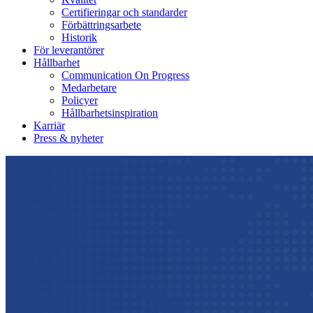
Certifieringar och standarder
Förbättringsarbete
Historik
För leverantörer
Hållbarhet
Communication On Progress
Medarbetare
Policyer
Hållbarhetsinspiration
Karriär
Press & nyheter