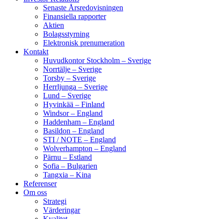
Senaste Årsredovisningen
Finansiella rapporter
Aktien
Bolagsstyrning
Elektronisk prenumeration
Kontakt
Huvudkontor Stockholm – Sverige
Norrtälje – Sverige
Torsby – Sverige
Herrljunga – Sverige
Lund – Sverige
Hyvinkää – Finland
Windsor – England
Haddenham – England
Basildon – England
STI / NOTE – England
Wolverhampton – England
Pärnu – Estland
Sofia – Bulgarien
Tangxia – Kina
Referenser
Om oss
Strategi
Värderingar
Kvalitet