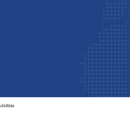
äxtlista