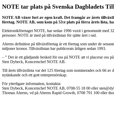
NOTE tar plats på Svenska Dagbladets Till
NOTE AB växer fort av egen kraft. Det framgår av årets tillväxt
företag. NOTE AB, som kom på 53:e plats på förra årets lista, har a
Elektronikföretaget NOTE, har sedan 1996 vuxit i genomsnitt med 32,
personer. NOTE är med på tillväxtlistan för sjätte året i rad.
Ahrens definition på tillväxtföretag är ett företag som under de sena
miljoner kronor. Tillväxtlistan har publicerats årligen sedan 1993.
– ” Det är ett glädjande besked för oss på NOTE att vi placerar oss på ti
Sten Dybeck, Koncernchef NOTE AB.
Till årets tillväxtlista var det 125 företag som nominerades och 66 av d
nytänkande och ett gott entreprenörskap.
För ytterligare information, kontakta:
Sten Dybeck, Koncernchef NOTE AB, 0708-55 18 00 eller sten@d
Thomas Ahrens, vd på Ahrens Rapid Growth, 0708 791 100 eller th