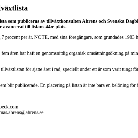
växtlista
lista som publiceras av tillväxtkonsulten Ahrens och Svenska Dagb
vancerat till listans 44:e plats.
7 procent per år. NOTE, med sina föregångare, som grundades 1983 har 
ste fem åren har haft en genomsnittlig organisk omsättningsökning på mi
llväxtlistan för sjätte året i rad, speciellt under ett år som varit tungt 
em blir publicerade. En placering på listan är inte bara en belöning för 
ybeck.com
omas.ahrens@ahrens.se