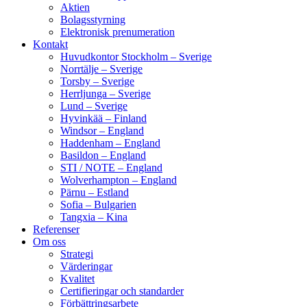
Aktien
Bolagsstyrning
Elektronisk prenumeration
Kontakt
Huvudkontor Stockholm – Sverige
Norrtälje – Sverige
Torsby – Sverige
Herrljunga – Sverige
Lund – Sverige
Hyvinkää – Finland
Windsor – England
Haddenham – England
Basildon – England
STI / NOTE – England
Wolverhampton – England
Pärnu – Estland
Sofia – Bulgarien
Tangxia – Kina
Referenser
Om oss
Strategi
Värderingar
Kvalitet
Certifieringar och standarder
Förbättringsarbete