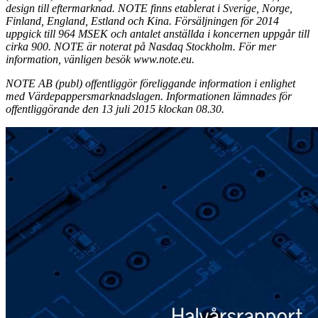
design till eftermarknad. NOTE finns etablerat i Sverige, Norge,
Finland, England, Estland och Kina. Försäljningen för 2014
uppgick till 964 MSEK och antalet anställda i koncernen uppgår till
cirka 900. NOTE är noterat på Nasdaq Stockholm. För mer
information, vänligen besök www.note.eu.
NOTE AB (publ) offentliggör föreliggande information i enlighet
med Värdepappersmarknadslagen. Informationen lämnades för
offentliggörande den 13 juli 2015 klockan 08.30.