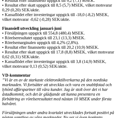
• Resultat efter finansnetto uppgick till 9,2 (7,1) MSEK.
• Resultat efter skatt uppgick till 8,5 (5,7) MSEK, vilket motsvarar
0,29 (0,20) SEK/aktie.
• Kassaflödet efter investeringar uppgick till -18,0 (-8,2) MSEK,
vilket motsvarar -0,62 (-0,28) SEK/aktie.
Finansiell utveckling januari-juni
• Försäljningen uppgick till 554,8 (480,4) MSEK.
• Rörelseresultatet uppgick till 23,1 (13,3) MSEK.
• Rörelsemarginalen uppgick till 4,2% (2,8%).
• Resultat efter finansnetto uppgick till 20,2 (10,9) MSEK.
• Resultat efter skatt uppgick till 17,8 (8,8) MSEK, vilket motsvarar
0,62 (0,31) SEK/aktie.
• Kassaflödet efter investeringar uppgick till 3,8 (14,9) MSEK,
vilket motsvarar 0,13 (0,52) SEK/aktie.
VD-kommentar
”Vi är en av de starkaste elektroniktillverkarna på den nordiska
marknaden. Vi fortsätter att utvecklas och vara en snabbfotad och
lyhörd affärspartner till våra kunder. Jag är stolt över det vi har
åstadkommit, och det är glädjande att kunna presentera en
förbättring av rörelseresultatet med nästan 10 MSEK under första
halvåret.
Försäljningen under andra kvartalet utvecklades fortsatt positivt på
nästan samtliga av våra marknader. Nu ser vi även konkreta