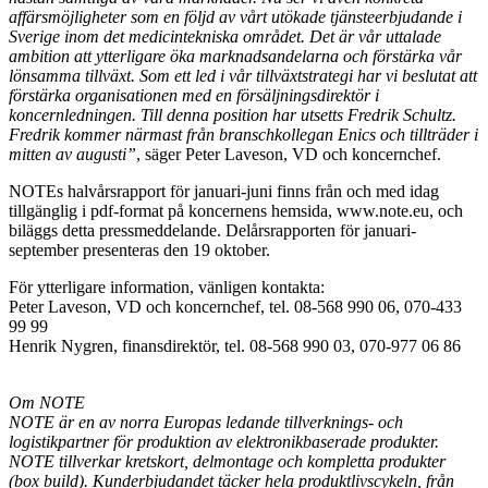
affärsmöjligheter som en följd av vårt utökade tjänsteerbjudande i
Sverige inom det medicintekniska området. Det är vår uttalade
ambition att ytterligare öka marknadsandelarna och förstärka vår
lönsamma tillväxt. Som ett led i vår tillväxtstrategi har vi beslutat att
förstärka organisationen med en försäljningsdirektör i
koncernledningen. Till denna position har utsetts Fredrik Schultz.
Fredrik kommer närmast från branschkollegan Enics och tillträder i
mitten av augusti”
, säger Peter Laveson, VD och koncernchef.
NOTEs halvårsrapport för januari-juni finns från och med idag
tillgänglig i pdf-format på koncernens hemsida, www.note.eu, och
biläggs detta pressmeddelande. Delårsrapporten för januari-
september presenteras den 19 oktober.
För ytterligare information, vänligen kontakta:
Peter Laveson, VD och koncernchef, tel. 08-568 990 06, 070-433
99 99
Henrik Nygren, finansdirektör, tel. 08-568 990 03, 070-977 06 86
Om NOTE
NOTE är en av norra Europas ledande tillverknings- och
logistikpartner för produktion av elektronikbaserade produkter.
NOTE tillverkar kretskort, delmontage och kompletta produkter
(box build). Kunderbjudandet täcker hela produktlivscykeln, från