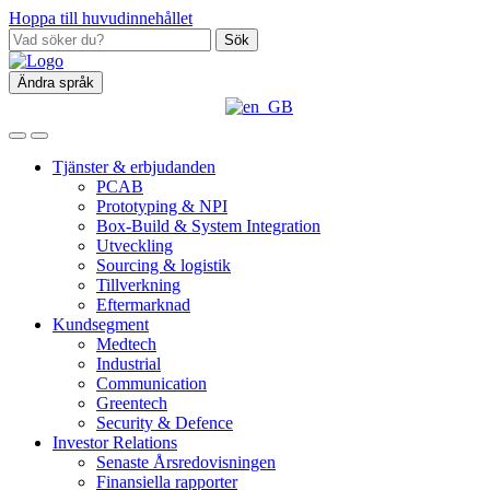
Hoppa till huvudinnehållet
Sök
Ändra språk
Tjänster & erbjudanden
PCAB
Prototyping & NPI
Box‑Build & System Integration
Utveckling
Sourcing & logistik
Tillverkning
Eftermarknad
Kundsegment
Medtech
Industrial
Communication
Greentech
Security & Defence
Investor Relations
Senaste Årsredovisningen
Finansiella rapporter