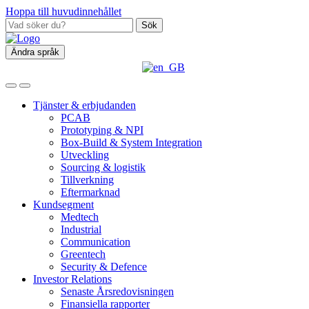
Hoppa till huvudinnehållet
Sök
Ändra språk
Tjänster & erbjudanden
PCAB
Prototyping & NPI
Box‑Build & System Integration
Utveckling
Sourcing & logistik
Tillverkning
Eftermarknad
Kundsegment
Medtech
Industrial
Communication
Greentech
Security & Defence
Investor Relations
Senaste Årsredovisningen
Finansiella rapporter