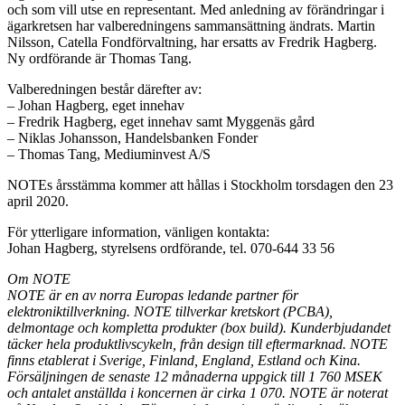
och som vill utse en representant. Med anledning av förändringar i
ägarkretsen har valberedningens sammansättning ändrats. Martin
Nilsson, Catella Fondförvaltning, har ersatts av Fredrik Hagberg.
Ny ordförande är Thomas Tang.
Valberedningen består därefter av:
– Johan Hagberg, eget innehav
– Fredrik Hagberg, eget innehav samt Myggenäs gård
– Niklas Johansson, Handelsbanken Fonder
– Thomas Tang, Mediuminvest A/S
NOTEs årsstämma kommer att hållas i Stockholm torsdagen den 23
april 2020.
För ytterligare information, vänligen kontakta:
Johan Hagberg, styrelsens ordförande, tel. 070-644 33 56
Om NOTE
NOTE är en av norra Europas ledande partner för
elektroniktillverkning. NOTE tillverkar kretskort (PCBA),
delmontage och kompletta produkter (box build). Kunderbjudandet
täcker hela produktlivscykeln, från design till eftermarknad. NOTE
finns etablerat i Sverige, Finland, England, Estland och Kina.
Försäljningen de senaste 12 månaderna uppgick till 1 760 MSEK
och antalet anställda i koncernen är cirka 1 070. NOTE är noterat