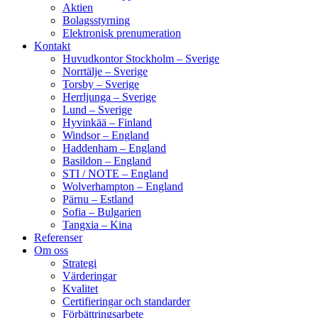
Aktien
Bolagsstyrning
Elektronisk prenumeration
Kontakt
Huvudkontor Stockholm – Sverige
Norrtälje – Sverige
Torsby – Sverige
Herrljunga – Sverige
Lund – Sverige
Hyvinkää – Finland
Windsor – England
Haddenham – England
Basildon – England
STI / NOTE – England
Wolverhampton – England
Pärnu – Estland
Sofia – Bulgarien
Tangxia – Kina
Referenser
Om oss
Strategi
Värderingar
Kvalitet
Certifieringar och standarder
Förbättringsarbete