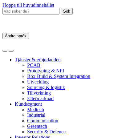
Hoppa till huvudinnehållet
Sök
Ändra språk
Tjänster & erbjudanden
PCAB
Prototyping & NPI
Box‑Build & System Integration
Utveckling
Sourcing & logistik
Tillverkning
Eftermarknad
Kundsegment
Medtech
Industrial
Communication
Greentech
Security & Defence
Investor Relations