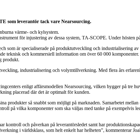
E som leverantör tack vare Nearsourcing.
tenburna värme- och kylsystem.
at instrument för injustering av dessa system, TA-SCOPE. Under hösten p
h som är specialiserade på produktutveckling och industrialisering a
både teknisk och kommersiell information om över 60 000 komponenter
ig produkt.
ckling, industrialisering och volymtillverkning. Med flera års erfar
rcingcenters enligt affärsmodellen Nearsourcing, vilken bygger på tre 
kning placerad där det är optimalt för kunden.
ut sina produkter så snabbt som möjligt på marknaden. Samarbetet mella
oll på vilka komponenter som ska väljas med tanke på exempelvis ledti
, har kontroll och påverkan på leverantörsledet samt har produktionskapacit
illverkning i världsklass, som helt enkelt har helheten”, kommenterar J