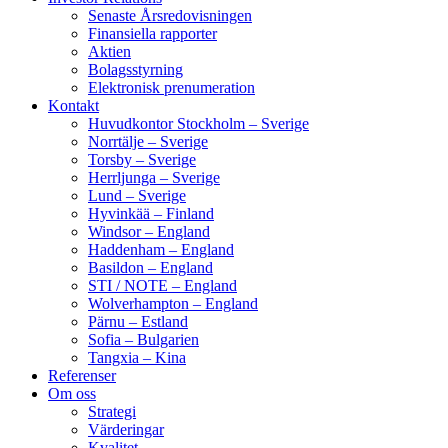
Senaste Årsredovisningen
Finansiella rapporter
Aktien
Bolagsstyrning
Elektronisk prenumeration
Kontakt
Huvudkontor Stockholm – Sverige
Norrtälje – Sverige
Torsby – Sverige
Herrljunga – Sverige
Lund – Sverige
Hyvinkää – Finland
Windsor – England
Haddenham – England
Basildon – England
STI / NOTE – England
Wolverhampton – England
Pärnu – Estland
Sofia – Bulgarien
Tangxia – Kina
Referenser
Om oss
Strategi
Värderingar
Kvalitet