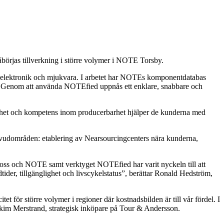
åbörjas tillverkning i större volymer i NOTE Torsby.
v elektronik och mjukvara. I arbetet har NOTEs komponentdatabas
. Genom att använda NOTEfied uppnås ett enklare, snabbare och
enhet och kompetens inom producerbarhet hjälper de kunderna med
huvudområden: etablering av Nearsourcingcenters nära kunderna,
n oss och NOTE samt verktyget NOTEfied har varit nyckeln till att
der, tillgänglighet och livscykelstatus”, berättar Ronald Hedström,
et för större volymer i regioner där kostnadsbilden är till vår fördel. I
oakim Merstrand, strategisk inköpare på Tour & Andersson.