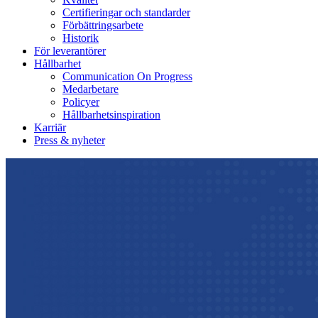
Certifieringar och standarder
Förbättringsarbete
Historik
För leverantörer
Hållbarhet
Communication On Progress
Medarbetare
Policyer
Hållbarhetsinspiration
Karriär
Press & nyheter