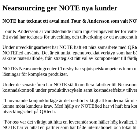
Nearsourcing ger NOTE nya kunder
NOTE har tecknat ett avtal med Tour & Andersson som valt NOT
Tour & Andersson är världsledande inom injusteringsventiler för vat
Ett avtal har tecknats för utveckling och tillverkning av ett avancer
Under utvecklingsarbetet har NOTE haft ett nära samarbete med QRtec
NOTEfied använts. Det är ett unikt, egenutvecklat verktyg som har 
säkrare materialflöde, från strategiskt rätt val av komponenter till färd
NOTEs Nearsourcingcenter i Torsby har spjutspetskompetens inom utve
lösningar för komplexa produkter.
Under de senaste åren har NOTE ställt om flera fabriker till Nearsou
kostnadskontroll under produktlivscykeln samt kostnadseffektiv tillver
”I nuvarande konjunkturläge är det oerhört viktigt att kunderna får 
kunna möta kundens krav. Med hjälp av NOTEfied har vi haft bra kontr
utvecklingschef på QRtech.
”För oss var det viktigt att hitta en leverantör som håller hög kvalitet
NOTE har vi hittat en partner som har både internationell och lokal t