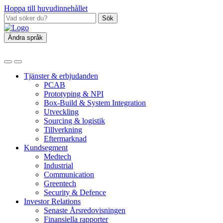
Hoppa till huvudinnehållet
Sök
Ändra språk
Tjänster & erbjudanden
PCAB
Prototyping & NPI
Box‑Build & System Integration
Utveckling
Sourcing & logistik
Tillverkning
Eftermarknad
Kundsegment
Medtech
Industrial
Communication
Greentech
Security & Defence
Investor Relations
Senaste Årsredovisningen
Finansiella rapporter