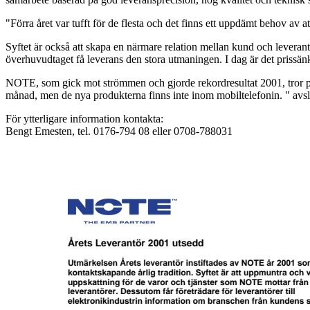
"Förra året var tufft för de flesta och det finns ett uppdämt behov 
Syftet är också att skapa en närmare relation mellan kund och leverantö
överhuvudtaget få leverans den stora utmaningen. I dag är det prissän
NOTE, som gick mot strömmen och gjorde rekordresultat 2001, tror på
månad, men de nya produkterna finns inte inom mobiltelefonin. " avs
För ytterligare information kontakta:
Bengt Emesten, tel. 0176-794 08 eller 0708-788031