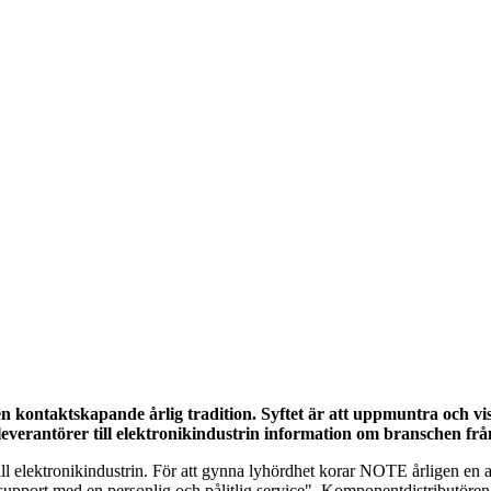
 kontaktskapande årlig tradition. Syftet är att uppmuntra och vis
 leverantörer till elektronikindustrin information om branschen fr
l elektronikindustrin. För att gynna lyhördhet korar NOTE årligen en av
 support med en personlig och pålitlig service". Komponentdistributör