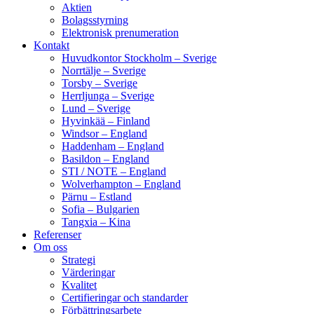
Aktien
Bolagsstyrning
Elektronisk prenumeration
Kontakt
Huvudkontor Stockholm – Sverige
Norrtälje – Sverige
Torsby – Sverige
Herrljunga – Sverige
Lund – Sverige
Hyvinkää – Finland
Windsor – England
Haddenham – England
Basildon – England
STI / NOTE – England
Wolverhampton – England
Pärnu – Estland
Sofia – Bulgarien
Tangxia – Kina
Referenser
Om oss
Strategi
Värderingar
Kvalitet
Certifieringar och standarder
Förbättringsarbete