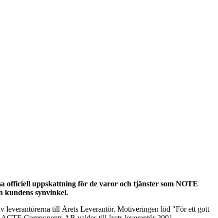
a officiell uppskattning för de varor och tjänster som NOTE
ån kundens synvinkel.
 leverantörerna till Årets Leverantör. Motiveringen löd "För ett gott
en ACTE Components AB valdes till årets leverantör 2001.