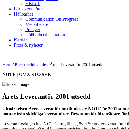
Historik
För leverantörer
Hållbarhet
Communication On Progress
Medarbetare
Policyer
Hållbarhetsinspiration
Karriär
Press & nyheter
Hem
/
Pressmeddelande
/
Årets Leverantör 2001 utsedd
NOTE | OMX STO SEK
Årets Leverantör 2001 utsedd
Utmärkelsen Årets leverantör instiftades av NOTE år 2001 som en
mottar från skickliga leverantörer. Dessutom får företrädare för
Leverantörsdagen hos NOTE drog till sig över 50 underleverantörer til
samarbete baserad på god leveransprecision, hög kvalitet och teknisk