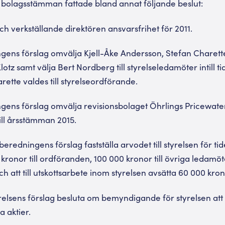
bolagsstämman fattade bland annat följande beslut:
 och verkställande direktören ansvarsfrihet för 2011.
ingens förslag omvälja Kjell-Åke Andersson, Stefan Charett
tz samt välja Bert Nordberg till styrelseledamöter intill ti
ette valdes till styrelseordförande.
ingens förslag omvälja revisionsbolaget Öhrlings Pricewa
ill årsstämman 2015.
beredningens förslag fastställa arvodet till styrelsen för tide
kronor till ordföranden, 100 000 kronor till övriga ledamöter
ch att till utskottsarbete inom styrelsen avsätta 60 000 kron
tyrelsens förslag besluta om bemyndigande för styrelsen at
 aktier.