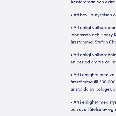
Årsstämman och extra 
• Att bevilja styrelsen
• Att enligt valberedn
Johansson och Henry Klo
årsstämma. Stefan Char
• Att enligt valberedn
en period om tre år int
• Att i enlighet med val
årsstämma till 300 000 
anställda av bolaget, o
• Att i enlighet med s
och överlåtelse av egna