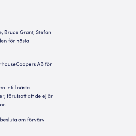
e, Bruce Grant, Stefan
den för nästa
terhouseCoopers AB för
n intill nästa
, förutsatt att de ej är
or.
t besluta om förvärv