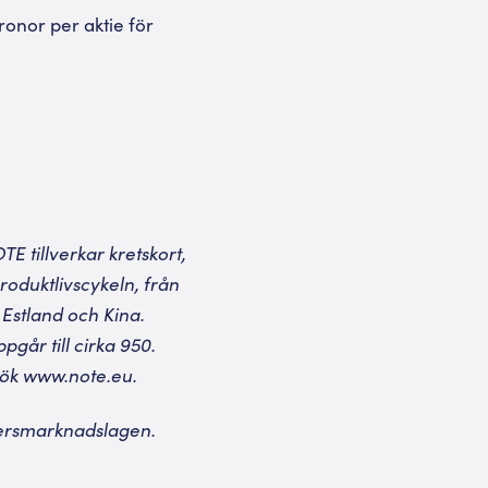
ronor per aktie för
E tillverkar kretskort,
oduktlivscykeln, från
 Estland och Kina.
pgår till cirka 950.
sök
www.note.eu
.
persmarknadslagen.