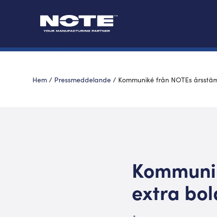
Hem
/
Pressmeddelande
/
Kommuniké från NOTEs årsstäm
Kommunik
extra bo