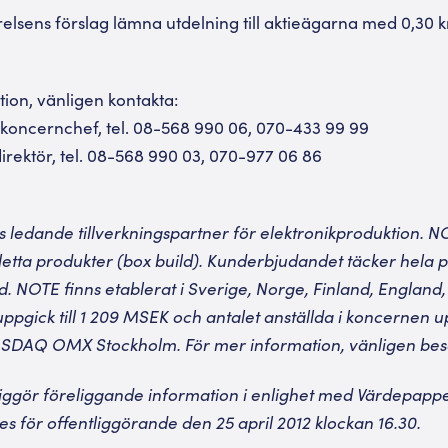
yrelsens förslag lämna utdelning till aktieägarna med 0,30 k
tion, vänligen kontakta:
 koncernchef, tel. 08-568 990 06, 070-433 99 99
irektör, tel. 08-568 990 03, 070-977 06 86
ledande tillverkningspartner för elektronikproduktion. NOT
ta produkter (box build). Kunderbjudandet täcker hela pr
d. NOTE finns etablerat i Sverige, Norge, Finland, England,
uppgick till 1 209 MSEK och antalet anställda i koncernen up
ASDAQ OMX Stockholm. För mer information, vänligen be
liggör föreliggande information i enlighet med Värdepap
 för offentliggörande den 25 april 2012 klockan 16.30.