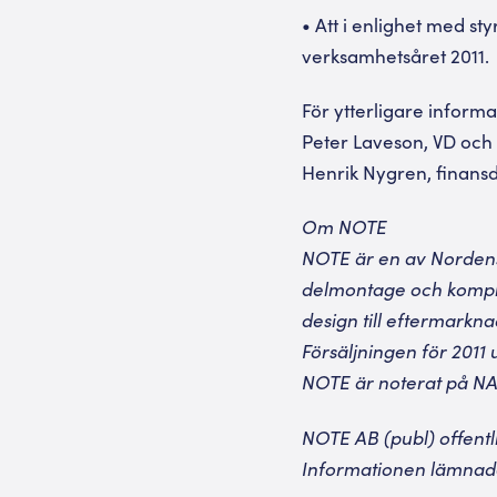
• Att i enlighet med st
verksamhetsåret 2011.
För ytterligare informa
Peter Laveson, VD och
Henrik Nygren, finansd
Om NOTE
NOTE är en av Nordens 
delmontage och komplet
design till eftermarkna
Försäljningen för 2011 
NOTE är noterat på N
NOTE AB (publ) offent
Informationen lämnades