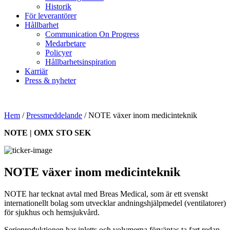
Historik
För leverantörer
Hållbarhet
Communication On Progress
Medarbetare
Policyer
Hållbarhetsinspiration
Karriär
Press & nyheter
Hem
/
Pressmeddelande
/
NOTE växer inom medicinteknik
NOTE | OMX STO SEK
NOTE växer inom medicinteknik
NOTE har tecknat avtal med Breas Medical, som är ett svenskt
internationellt bolag som utvecklar andningshjälpmedel (ventilatorer)
för sjukhus och hemsjukvård.
Serieproduktionen har inletts och volymerna förväntas ta fart redan