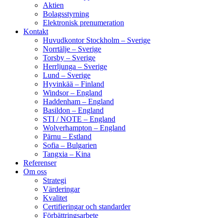
Aktien
Bolagsstyrning
Elektronisk prenumeration
Kontakt
Huvudkontor Stockholm – Sverige
Norrtälje – Sverige
Torsby – Sverige
Herrljunga – Sverige
Lund – Sverige
Hyvinkää – Finland
Windsor – England
Haddenham – England
Basildon – England
STI / NOTE – England
Wolverhampton – England
Pärnu – Estland
Sofia – Bulgarien
Tangxia – Kina
Referenser
Om oss
Strategi
Värderingar
Kvalitet
Certifieringar och standarder
Förbättringsarbete