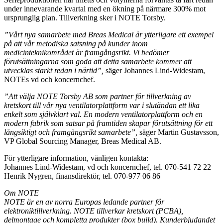
under innevarande kvartal med en ökning på närmare 300% mot
ursprunglig plan. Tillverkning sker i NOTE Torsby.
”Vårt nya samarbete med Breas Medical är ytterligare ett exempel
på att vår metodiska satsning på kunder inom
medicinteknikområdet är framgångsrikt. Vi bedömer
förutsättningarna som goda att detta samarbete kommer att
utvecklas starkt redan i närtid”,
säger Johannes Lind-Widestam,
NOTEs vd och koncernchef.
”Att välja NOTE Torsby AB som partner för tillverkning av
kretskort till vår nya ventilatorplattform var i slutändan ett lika
enkelt som självklart val. En modern ventilatorplattform och en
modern fabrik som satsar på framtiden skapar förutsättning för ett
långsiktigt och framgångsrikt samarbete”,
säger Martin Gustavsson,
VP Global Sourcing Manager, Breas Medical AB.
För ytterligare information, vänligen kontakta:
Johannes Lind-Widestam, vd och koncernchef, tel. 070-541 72 22
Henrik Nygren, finansdirektör, tel. 070-977 06 86
Om NOTE
NOTE är en av norra Europas ledande partner för
elektroniktillverkning. NOTE tillverkar kretskort (PCBA),
delmontage och kompletta produkter (box build). Kunderbjudandet