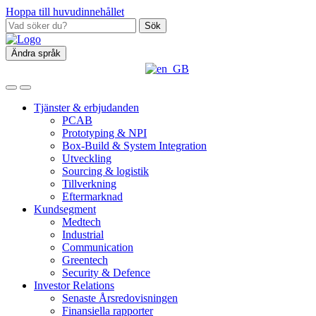
Hoppa till huvudinnehållet
Sök
Ändra språk
Tjänster & erbjudanden
PCAB
Prototyping & NPI
Box‑Build & System Integration
Utveckling
Sourcing & logistik
Tillverkning
Eftermarknad
Kundsegment
Medtech
Industrial
Communication
Greentech
Security & Defence
Investor Relations
Senaste Årsredovisningen
Finansiella rapporter